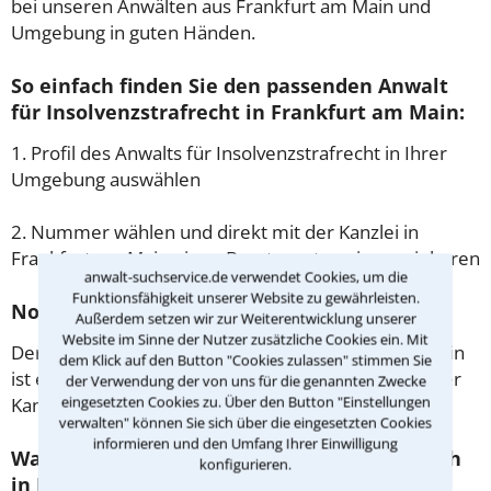
bei unseren Anwälten aus Frankfurt am Main und
Umgebung in guten Händen.
So einfach finden Sie den passenden Anwalt
für Insolvenzstrafrecht in Frankfurt am Main:
1. Profil des Anwalts für Insolvenzstrafrecht in Ihrer
Umgebung auswählen
2. Nummer wählen und direkt mit der Kanzlei in
Frankfurt am Main einen Beratungstermin vereinbaren
anwalt-suchservice.de verwendet Cookies, um die
Funktionsfähigkeit unserer Website zu gewährleisten.
Noch besser: Lassen Sie sich zurückrufen
Außerdem setzen wir zur Weiterentwicklung unserer
Website im Sinne der Nutzer zusätzliche Cookies ein. Mit
Der einfachste Weg zum Anwalt in Frankfurt am Main
dem Klick auf den Button "Cookies zulassen" stimmen Sie
ist es, über unser Kontaktformular einen Rückruf der
der Verwendung der von uns für die genannten Zwecke
eingesetzten Cookies zu. Über den Button "Einstellungen
Kanzlei anzufordern - probieren Sie es gleich aus.
verwalten" können Sie sich über die eingesetzten Cookies
informieren und den Umfang Ihrer Einwilligung
Was passiert beim anwaltlichen Erstgespräch
konfigurieren.
in Frankfurt am Main?