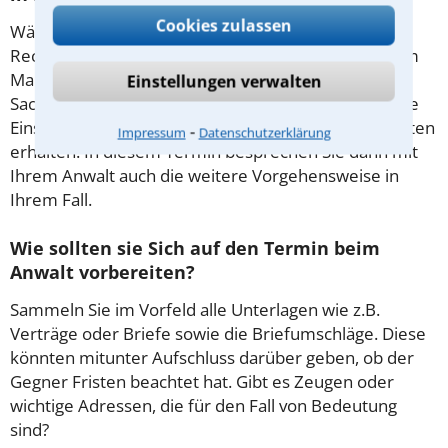
Cookies zulassen
Während des ersten Gesprächs mit Ihrem
Rechtsanwalt für Insolvenzstrafrecht in Frankfurt am
Main haben Sie die Möglichkeit, in Ruhe den
Einstellungen verwalten
Sachverhalt zu schildern, sodass Sie eine qualifizierte
Einschätzung zu Ihrem Fall und Ihren Erfolgsaussichten
⁃
Impressum
Datenschutzerklärung
erhalten. In diesem Termin besprechen Sie dann mit
Ihrem Anwalt auch die weitere Vorgehensweise in
Ihrem Fall.
Wie sollten sie Sich auf den Termin beim
Anwalt vorbereiten?
Sammeln Sie im Vorfeld alle Unterlagen wie z.B.
Verträge oder Briefe sowie die Briefumschläge. Diese
könnten mitunter Aufschluss darüber geben, ob der
Gegner Fristen beachtet hat. Gibt es Zeugen oder
wichtige Adressen, die für den Fall von Bedeutung
sind?