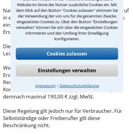
Website im Sinne der Nutzer zusätzliche Cookies ein. Mit
Nachdem Sie über das Kontaktformular einen Rückruf
dem Klick auf den Button "Cookies zulassen" stimmen Sie
der Verwendung der von uns für die genannten Zwecke
in einer Kanzlei angefordert haben, stellen wir Ihnen
eingesetzten Cookies zu. Über den Button "Einstellungen
eine Checkliste zur Verfügung, mit der Sie das
verwalten" können Sie sich über die eingesetzten Cookies
Erstgespräch ausreichend vorbereiten können.
informieren und den Umfang Ihrer Einwilligung
konfigurieren.
Die Kosten eines Anwalts für Insolvenzstrafrecht in
Leipzig sind oft geringer als gedacht!
Cookies zulassen
Wieviel ein Rechtsanwalt in Leipzig für eine
Einstellungen verwalten
Erstberatung verlangen darf, ist in §34 des
Rechtsanwaltsvergütungsgesetz (RVG) geregelt. Die
⁃
Impressum
Datenschutzerklärung
Kosten für das erste Beratungsgespräch betragen
demnach maximal 190,00 € zzgl. MwSt.
Diese Regelung gilt jedoch nur für Verbraucher. Für
Selbstständige oder Freiberufler gilt diese
Beschränkung nicht.