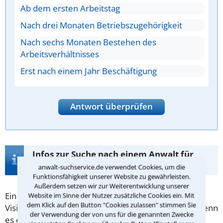
Ab dem ersten Arbeitstag
Nach drei Monaten Betriebszugehörigkeit
Nach sechs Monaten Bestehen des
Arbeitsverhältnisses
Erst nach einem Jahr Beschäftigung
Antwort überprüfen
Infos zur Suche nach einem Anwalt für
Arbeitszeugnis in Grimma
anwalt-suchservice.de verwendet Cookies, um die
Funktionsfähigkeit unserer Website zu gewährleisten.
Außerdem setzen wir zur Weiterentwicklung unserer
Ein
Arbeitszeugnis
kann die entscheidende
Website im Sinne der Nutzer zusätzliche Cookies ein. Mit
dem Klick auf den Button "Cookies zulassen" stimmen Sie
Visitenkarte für ein neues Arbeitsverhältnis sein - wenn
der Verwendung der von uns für die genannten Zwecke
es entsprechend (positiv) formuliert ist. Obwohl es