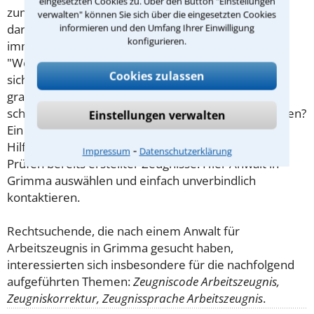
eingesetzten Cookies zu. Über den Button "Einstellungen
zum Arbeitszeugnis viele Regelungen gibt, herrscht
verwalten" können Sie sich über die eingesetzten Cookies
darüber zwischen Arbeitgeber und Arbeitnehmer
informieren und den Umfang Ihrer Einwilligung
konfigurieren.
immer wieder große Uneinigkeit. Was heißt
"Wohlwollen" genau? Oder Vollständigkeit? Soll man
Cookies zulassen
sich der Zeugnissprache "ergeben" und
grammatikalisch falsch "zur vollsten Zufriedenheit"
schreiben oder in seinen eigenen Worten formulieren?
Einstellungen verwalten
Ein Anwalt für
Arbeitsrecht
kann hierfür wertvolle
Hilfe leisten, sowohl beim Erstellen als auch beim
⁃
Impressum
Datenschutzerklärung
Prüfen bereits erstellter Zeugnisse. Hier Anwalt in
Grimma auswählen und einfach unverbindlich
kontaktieren.
Rechtsuchende, die nach einem Anwalt für
Arbeitszeugnis in Grimma gesucht haben,
interessierten sich insbesondere für die nachfolgend
aufgeführten Themen:
Zeugniscode Arbeitszeugnis,
Zeugniskorrektur, Zeugnissprache Arbeitszeugnis
.