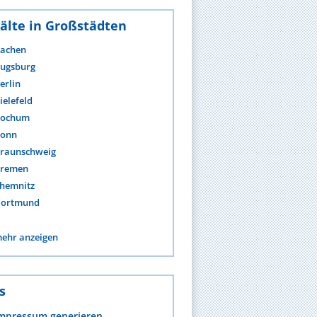
älte in Großstädten
achen
ugsburg
erlin
ielefeld
ochum
onn
raunschweig
remen
hemnitz
ortmund
ehr anzeigen
s
mpressum generieren