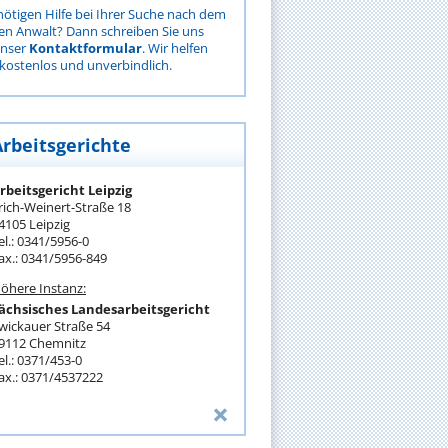
nötigen Hilfe bei Ihrer Suche nach dem
gen Anwalt? Dann schreiben Sie uns
unser
Kontaktformular
. Wir helfen
kostenlos und unverbindlich.
Arbeitsgerichte
rbeitsgericht Leipzig
rich-Weinert-Straße 18
4105 Leipzig
el.: 0341/5956-0
ax.: 0341/5956-849
öhere Instanz:
ächsisches Landesarbeitsgericht
wickauer Straße 54
9112 Chemnitz
el.: 0371/453-0
ax.: 0371/4537222