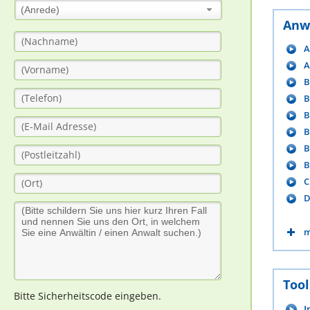
(Anrede)
Anw
A
A
B
B
B
B
B
B
C
D
m
Tool
Bitte Sicherheitscode eingeben.
I