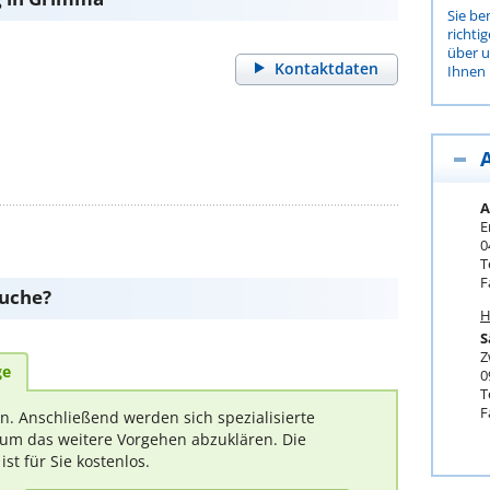
Sie be
richti
über 
Kontaktdaten
Ihnen 
A
E
0
T
F
suche?
H
S
Z
ge
0
T
F
rn. Anschließend werden sich spezialisierte
um das weitere Vorgehen abzuklären. Die
t für Sie kostenlos.