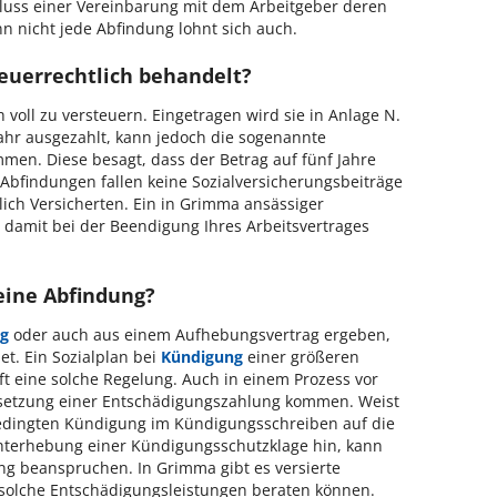
hluss einer Vereinbarung mit dem Arbeitgeber deren
 nicht jede Abfindung lohnt sich auch.
euerrechtlich behandelt?
h voll zu versteuern. Eingetragen wird sie in Anlage N.
hr ausgezahlt, kann jedoch die sogenannte
en. Diese besagt, dass der Betrag auf fünf Jahre
r Abfindungen fallen keine Sozialversicherungsbeiträge
tzlich Versicherten. Ein in Grimma ansässiger
 damit bei der Beendigung Ihres Arbeitsvertrages
eine Abfindung?
ag
oder auch aus einem Aufhebungsvertrag ergeben,
et. Ein Sozialplan bei
Kündigung
einer größeren
t eine solche Regelung. Auch in einem Prozess vor
tsetzung einer Entschädigungszahlung kommen. Weist
bedingten Kündigung im Kündigungsschreiben auf die
chterhebung einer Kündigungsschutzklage hin, kann
ng beanspruchen. In Grimma gibt es versierte
m solche Entschädigungsleistungen beraten können.