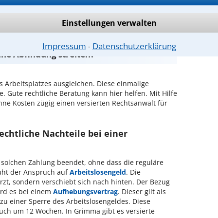
Einstellungen verwalten
f der Suche nach einem Rechtsanwalt, weil
Impressum
Datenschutzerklärung
⁃
ine Abfindung streiten?
es Arbeitsplatzes ausgleichen. Diese einmalige
. Gute rechtliche Beratung kann hier helfen. Mit Hilfe
hne Kosten zügig einen versierten Rechtsanwalt für
chtliche Nachteile bei einer
r solchen Zahlung beendet, ohne dass die reguläre
ruht der Anspruch auf
Arbeitslosengeld
. Die
rzt, sondern verschiebt sich nach hinten. Der Bezug
ird es bei einem
Aufhebungsvertrag
. Dieser gilt als
 zu einer Sperre des Arbeitslosengeldes. Diese
uch um 12 Wochen. In Grimma gibt es versierte