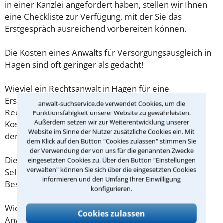
in einer Kanzlei angefordert haben, stellen wir Ihnen
eine Checkliste zur Verfügung, mit der Sie das
Erstgespräch ausreichend vorbereiten können.
Die Kosten eines Anwalts für Versorgungsausgleich in
Hagen sind oft geringer als gedacht!
Wieviel ein Rechtsanwalt in Hagen für eine
Erstberatung verlangen darf, ist in §34 des
anwalt-suchservice.de verwendet Cookies, um die
Rechtsanwaltsvergütungsgesetz (RVG) geregelt. Die
Funktionsfähigkeit unserer Website zu gewährleisten.
Außerdem setzen wir zur Weiterentwicklung unserer
Kosten für das erste Beratungsgespräch betragen
Website im Sinne der Nutzer zusätzliche Cookies ein. Mit
demnach maximal 190,00 € zzgl. MwSt.
dem Klick auf den Button "Cookies zulassen" stimmen Sie
der Verwendung der von uns für die genannten Zwecke
Diese Regelung gilt jedoch nur für Verbraucher. Für
eingesetzten Cookies zu. Über den Button "Einstellungen
verwalten" können Sie sich über die eingesetzten Cookies
Selbstständige oder Freiberufler gilt diese
informieren und den Umfang Ihrer Einwilligung
Beschränkung nicht.
konfigurieren.
Wichtig daher: Klären Sie die Kostenfrage mit Ihrem
Cookies zulassen
Anwalt aus Hagen schon zu Beginn der ersten