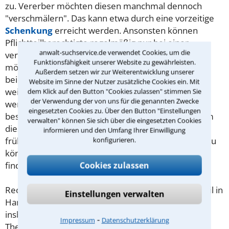
zu. Vererber möchten diesen manchmal dennoch
"verschmälern". Das kann etwa durch eine vorzeitige
Schenkung
erreicht werden. Ansonsten können
Pflichtteilberechtigte regelmäßig nur bei einer
anwalt-suchservice.de verwendet Cookies, um die
verurteilten Straftat enterbt werden.
Viele Erben
Funktionsfähigkeit unserer Website zu gewährleisten.
möchten wissen, wie hoch ihr Pflichtteil sein wird. In
Außerdem setzen wir zur Weiterentwicklung unserer
beiden Fällen kann ein Anwalt für
Erbrecht
Website im Sinne der Nutzer zusätzliche Cookies ein. Mit
weiterhelfen. Übrigens wird kein Pflichtteil vererbt,
dem Klick auf den Button "Cookies zulassen" stimmen Sie
der Verwendung der von uns für die genannten Zwecke
wenn kein Vermögen mehr vorhanden ist. Dann
eingesetzten Cookies zu. Über den Button "Einstellungen
besteht das Erbe aus weiter nichts als
Schulden
. Um
verwalten" können Sie sich über die eingesetzten Cookies
diese nicht übernehmen zu müssen, sollten Sie sich
informieren und den Umfang Ihrer Einwilligung
frühzeitig darüber informieren, das Erbe ablehnen zu
konfigurieren.
können. Anwälte für Erbrecht in Hamm gleich hier
finden.
Cookies zulassen
Rechtsuchende, die nach einem Anwalt für Pflichtteil in
Einstellungen verwalten
Hamm gesucht haben, interessierten sich
insbesondere für die nachfolgend aufgeführten
⁃
Impressum
Datenschutzerklärung
Themen:
Pflichtteilsanspruch, Pflichtteilsrecht
.