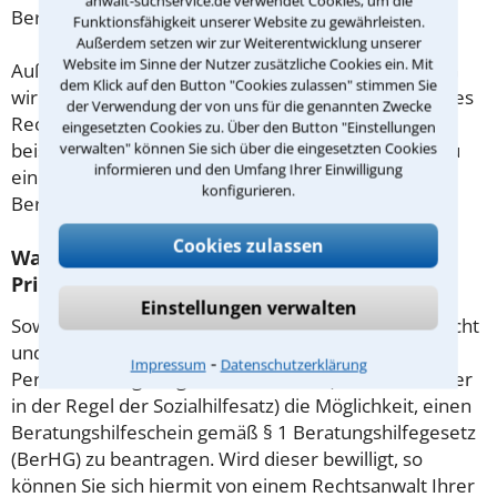
anwalt-suchservice.de verwendet Cookies, um die
Beratung.
Funktionsfähigkeit unserer Website zu gewährleisten.
Außerdem setzen wir zur Weiterentwicklung unserer
Website im Sinne der Nutzer zusätzliche Cookies ein. Mit
Außerdem gut zu wissen: Gemäß § 34 Absatz 2 RVG
dem Klick auf den Button "Cookies zulassen" stimmen Sie
wird die Beratungsgebühr auf weitere Tätigkeiten des
der Verwendung der von uns für die genannten Zwecke
Rechtsanwalts angerechnet. Sollte es also
eingesetzten Cookies zu. Über den Button "Einstellungen
beispielsweise aufgrund des Beratungsgesprächs zu
verwalten" können Sie sich über die eingesetzten Cookies
informieren und den Umfang Ihrer Einwilligung
einem Prozess kommen, so kann der Anwalt diese
konfigurieren.
Beratungsgebühr nicht mehr abrechnen.
Cookies zulassen
Was tun wenn ich mir keinen Anwalt für
Privates Baurecht leisten kann?
Einstellungen verwalten
Soweit die Rechtsangelegenheit noch nicht vor Gericht
und eine Rechtsberatung notwendig ist, haben
⁃
Impressum
Datenschutzerklärung
Personen mit geringem Einkommen (Maßstab ist hier
in der Regel der Sozialhilfesatz) die Möglichkeit, einen
Beratungshilfeschein gemäß § 1 Beratungshilfegesetz
(BerHG) zu beantragen. Wird dieser bewilligt, so
können Sie sich hiermit von einem Rechtsanwalt Ihrer