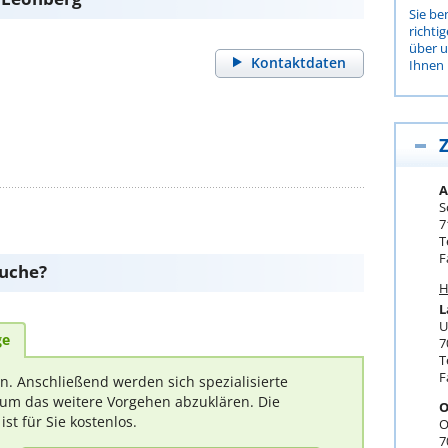
Sie be
richti
über 
Kontaktdaten
Ihnen 
Z
A
S
7
T
F
suche?
H
L
U
ge
7
T
F
rn. Anschließend werden sich spezialisierte
um das weitere Vorgehen abzuklären. Die
O
t für Sie kostenlos.
O
7