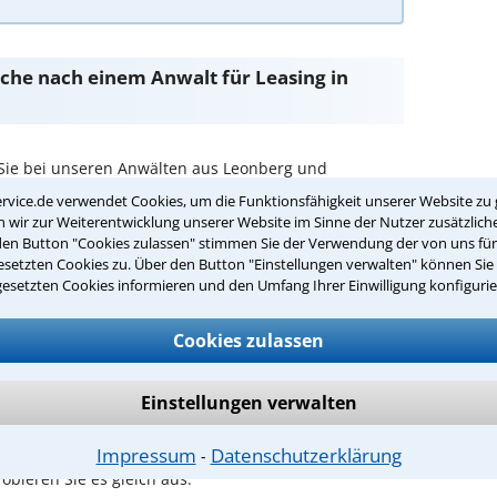
Suche nach einem Anwalt für Leasing in
Sie bei unseren Anwälten aus Leonberg und
rvice.de verwendet Cookies, um die Funktionsfähigkeit unserer Website zu 
wir zur Weiterentwicklung unserer Website im Sinne der Nutzer zusätzliche
passenden Anwalt für Leasing in
den Button "Cookies zulassen" stimmen Sie der Verwendung der von uns fü
setzten Cookies zu. Über den Button "Einstellungen verwalten" können Sie 
gesetzten Cookies informieren und den Umfang Ihrer Einwilligung konfigurie
n Ihrer Umgebung auswählen
Cookies zulassen
r Kanzlei in Leonberg einen Beratungstermin
Einstellungen verwalten
ch zurückrufen
Impressum
Datenschutzerklärung
⁃
onberg ist es, über unser Kontaktformular einen
obieren Sie es gleich aus.