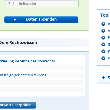
Tool
I
A
P
e Dein Rechtswissen
G
P
I
rklärung im Sinne des Zivilrechts?
htsfolge gerichteten Willens
ntwort überprüfen