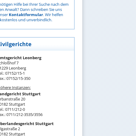
nötigen Hilfe bei Ihrer Suche nach dem
gen Anwalt? Dann schreiben Sie uns
unser
Kontaktformular
. Wir helfen
kostenlos und unverbindlich.
ivilgerichte
mtsgericht Leonberg
chloßhof 7
1229 Leonberg
el.: 07152/15-1
ax.: 07152/15-350
öhere Instanzen:
andgericht Stuttgart
rbanstraße 20
0182 Stuttgart
el.: 0711/212-0
ax.: 0711/212-3535/3556
berlandesgericht Stuttgart
lgastraße 2
0182 Stuttgart