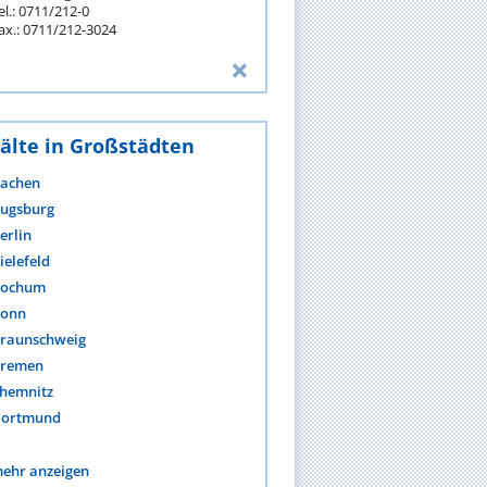
el.: 0711/212-0
ax.: 0711/212-3024
älte in Großstädten
achen
ugsburg
erlin
ielefeld
ochum
onn
raunschweig
remen
hemnitz
ortmund
ehr anzeigen