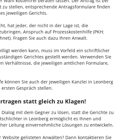
 Wahl kostenfrei beraten lassen. Der Antrag ist bei
t zu stellen, entsprechende Antragsformulare finden
es jeweiligen Gerichts.
, hat jeder, der nicht in der Lage ist, die
zubringen, Anspruch auf Prozesskostenhilfe (PKH;
hnet). Fragen Sie auch dazu Ihren Anwalt.
lligt werden kann, muss im Vorfeld ein schriftlicher
zuständigen Gerichtes gestellt werden. Verwenden Sie
hen Verhältnisse, die jeweiligen amtlichen Formulare,
fe können Sie auch der jeweiligen Kanzlei in Leonberg
 ersten Gespräch stellen.
rtragen statt gleich zu Klagen!
m Dialog mit dem Gegner zu lösen, statt die Gerichte zu
tschlichter in Leonberg ermöglicht es Ihnen und
ischer Leitung einvernehmliche Lösungen zu entwickeln.
 Website gelisteten Anwälten? Dann kontaktieren Sie