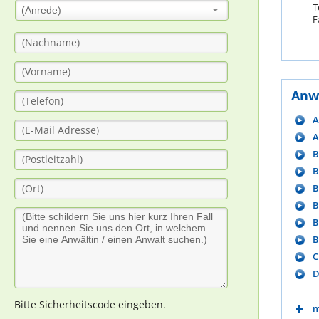
T
(Anrede)
F
Anw
A
A
B
B
B
B
B
B
C
D
Bitte Sicherheitscode eingeben.
m