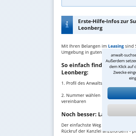
Erste-Hilfe-Infos zur 
Leonberg
Mit Ihren Belangen im
Leasing
sind 
Umgebung in guten Händen.
anwalt-suchse
Außerdem setzen 
So einfach finden Sie den 
dem Klick auf 
Leonberg:
Zwecke einge
ein
1. Profil des Anwalts für Leasing i
2. Nummer wählen und direkt mit de
vereinbaren
Noch besser: Lassen Sie si
Der einfachste Weg zum Anwalt in Le
Rückruf der Kanzlei anzufordern - pr