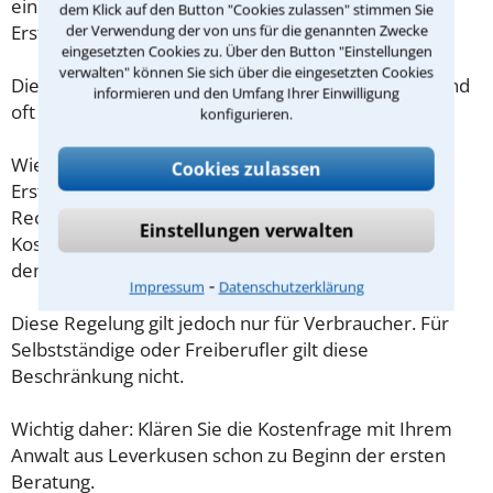
eine Checkliste zur Verfügung, mit der Sie das
dem Klick auf den Button "Cookies zulassen" stimmen Sie
der Verwendung der von uns für die genannten Zwecke
Erstgespräch ausreichend vorbereiten können.
eingesetzten Cookies zu. Über den Button "Einstellungen
verwalten" können Sie sich über die eingesetzten Cookies
Die Kosten eines Anwalts für Mord in Leverkusen sind
informieren und den Umfang Ihrer Einwilligung
oft geringer als gedacht!
konfigurieren.
Wieviel ein Rechtsanwalt in Leverkusen für eine
Cookies zulassen
Erstberatung verlangen darf, ist in §34 des
Rechtsanwaltsvergütungsgesetz (RVG) geregelt. Die
Einstellungen verwalten
Kosten für das erste Beratungsgespräch betragen
demnach maximal 190,00 € zzgl. MwSt.
⁃
Impressum
Datenschutzerklärung
Diese Regelung gilt jedoch nur für Verbraucher. Für
Selbstständige oder Freiberufler gilt diese
Beschränkung nicht.
Wichtig daher: Klären Sie die Kostenfrage mit Ihrem
Anwalt aus Leverkusen schon zu Beginn der ersten
Beratung.