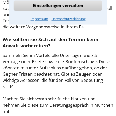
Möglichkeit, in Ruhe den Sachverhalt zu schildern,
Einstellungen verwalten
sodass Sie eine qualifizierte Einschätzung zu Ihrem Fall
und Ihren Erfolgsaussichten erhalten. In diesem
⁃
Impressum
Datenschutzerklärung
Termin besprechen Sie dann mit Ihrem Anwalt auch
die weitere Vorgehensweise in Ihrem Fall.
Wie sollten sie Sich auf den Termin beim
Anwalt vorbereiten?
Sammeln Sie im Vorfeld alle Unterlagen wie z.B.
Verträge oder Briefe sowie die Briefumschläge. Diese
könnten mitunter Aufschluss darüber geben, ob der
Gegner Fristen beachtet hat. Gibt es Zeugen oder
wichtige Adressen, die für den Fall von Bedeutung
sind?
Machen Sie sich vorab schriftliche Notizen und
nehmen Sie diese zum Beratungsgespräch in München
mit.