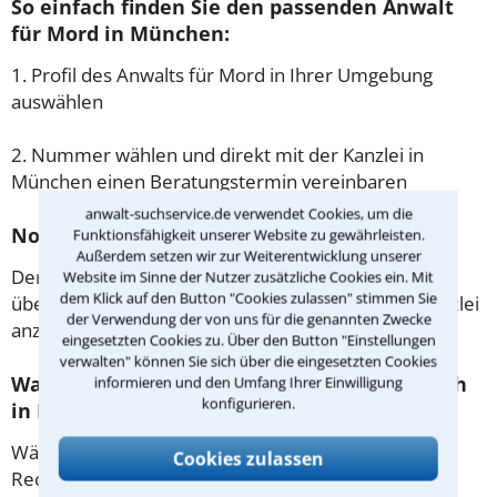
So einfach finden Sie den passenden Anwalt
für Mord in München:
1. Profil des Anwalts für Mord in Ihrer Umgebung
auswählen
2. Nummer wählen und direkt mit der Kanzlei in
München einen Beratungstermin vereinbaren
anwalt-suchservice.de verwendet Cookies, um die
Noch besser: Lassen Sie sich zurückrufen
Funktionsfähigkeit unserer Website zu gewährleisten.
Außerdem setzen wir zur Weiterentwicklung unserer
Der einfachste Weg zum Anwalt in München ist es,
Website im Sinne der Nutzer zusätzliche Cookies ein. Mit
dem Klick auf den Button "Cookies zulassen" stimmen Sie
über unser Kontaktformular einen Rückruf der Kanzlei
der Verwendung der von uns für die genannten Zwecke
anzufordern - probieren Sie es gleich aus.
eingesetzten Cookies zu. Über den Button "Einstellungen
verwalten" können Sie sich über die eingesetzten Cookies
Was passiert beim anwaltlichen Erstgespräch
informieren und den Umfang Ihrer Einwilligung
konfigurieren.
in München?
Während des ersten Gesprächs mit Ihrem
Cookies zulassen
Rechtsanwalt für Mord in München haben Sie die