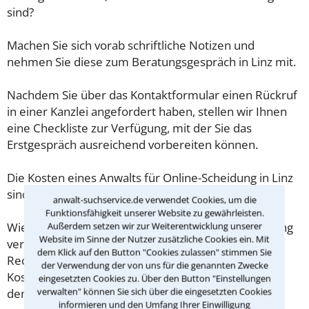
sind?
Machen Sie sich vorab schriftliche Notizen und
nehmen Sie diese zum Beratungsgespräch in Linz mit.
Nachdem Sie über das Kontaktformular einen Rückruf
in einer Kanzlei angefordert haben, stellen wir Ihnen
eine Checkliste zur Verfügung, mit der Sie das
Erstgespräch ausreichend vorbereiten können.
Die Kosten eines Anwalts für Online-Scheidung in Linz
sind oft geringer als gedacht!
anwalt-suchservice.de verwendet Cookies, um die
Funktionsfähigkeit unserer Website zu gewährleisten.
Außerdem setzen wir zur Weiterentwicklung unserer
Wieviel ein Rechtsanwalt in Linz für eine Erstberatung
Website im Sinne der Nutzer zusätzliche Cookies ein. Mit
verlangen darf, ist in §34 des
dem Klick auf den Button "Cookies zulassen" stimmen Sie
Rechtsanwaltsvergütungsgesetz (RVG) geregelt. Die
der Verwendung der von uns für die genannten Zwecke
Kosten für das erste Beratungsgespräch betragen
eingesetzten Cookies zu. Über den Button "Einstellungen
verwalten" können Sie sich über die eingesetzten Cookies
demnach maximal 190,00 € zzgl. MwSt.
informieren und den Umfang Ihrer Einwilligung