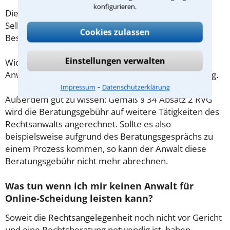
konfigurieren.
Diese Regelung gilt jedoch nur für Verbraucher. Für
Selbstständige oder Freiberufler gilt diese
Cookies zulassen
Beschränkung nicht.
Einstellungen verwalten
Wichtig daher: Klären Sie die Kostenfrage mit Ihrem
Anwalt aus Linz schon zu Beginn der ersten Beratung.
⁃
Impressum
Datenschutzerklärung
Außerdem gut zu wissen: Gemäß § 34 Absatz 2 RVG
wird die Beratungsgebühr auf weitere Tätigkeiten des
Rechtsanwalts angerechnet. Sollte es also
beispielsweise aufgrund des Beratungsgesprächs zu
einem Prozess kommen, so kann der Anwalt diese
Beratungsgebühr nicht mehr abrechnen.
Was tun wenn ich mir keinen Anwalt für
Online-Scheidung leisten kann?
Soweit die Rechtsangelegenheit noch nicht vor Gericht
und eine Rechtsberatung notwendig ist, haben