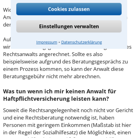
Cookies zulassen
Wichtig daher: Klären Sie die Kostenfrage mit Ihrem
Anwalt aus Ludwigshafen am Rhein schon zu Beginn
der ersten Beratung.
Einstellungen verwalten
Außerdem gut zu wissen: Gemäß § 34 Absatz 2 RVG
⁃
Impressum
Datenschutzerklärung
wird die Beratungsgebühr auf weitere Tätigkeiten des
Rechtsanwalts angerechnet. Sollte es also
beispielsweise aufgrund des Beratungsgesprächs zu
einem Prozess kommen, so kann der Anwalt diese
Beratungsgebühr nicht mehr abrechnen.
Was tun wenn ich mir keinen Anwalt für
Haftpflichtversicherung leisten kann?
Soweit die Rechtsangelegenheit noch nicht vor Gericht
und eine Rechtsberatung notwendig ist, haben
Personen mit geringem Einkommen (Maßstab ist hier
in der Regel der Sozialhilfesatz) die Möglichkeit, einen