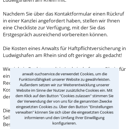
Nachdem Sie über das Kontaktformular einen Rückruf
in einer Kanzlei angefordert haben, stellen wir Ihnen
eine Checkliste zur Verfügung, mit der Sie das
Erstgespräch ausreichend vorbereiten können.
Die Kosten eines Anwalts für Haftpflichtversicherung in
Ludwigshafen am Rhein sind oft geringer als gedacht!
Wieviel ein Rechtsanwalt in Ludwigshafen am Rhein für
anwalt-suchservice.de verwendet Cookies, um die
eine Erstberatung verlangen darf, ist in §34 des
Funktionsfähigkeit unserer Website zu gewährleisten.
Rechtsanwaltsvergütungsgesetz (RVG) geregelt. Die
Außerdem setzen wir zur Weiterentwicklung unserer
Kosten für das erste Beratungsgespräch betragen
Website im Sinne der Nutzer zusätzliche Cookies ein. Mit
dem Klick auf den Button "Cookies zulassen" stimmen Sie
demnach maximal 190,00 € zzgl. MwSt.
der Verwendung der von uns für die genannten Zwecke
eingesetzten Cookies zu. Über den Button "Einstellungen
Diese Regelung gilt jedoch nur für Verbraucher. Für
verwalten" können Sie sich über die eingesetzten Cookies
Selbstständige oder Freiberufler gilt diese
informieren und den Umfang Ihrer Einwilligung
konfigurieren.
Beschränkung nicht.