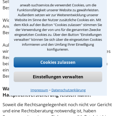
Selbstständige oder Freiberufler gilt diese
anwalt-suchservice.de verwendet Cookies, um die
Beschränkung nicht.
Funktionsfähigkeit unserer Website zu gewährleisten.
Außerdem setzen wir zur Weiterentwicklung unserer
Wichtig daher: Klären Sie die Kostenfrage mit Ihrem
Website im Sinne der Nutzer zusätzliche Cookies ein. Mit
dem Klick auf den Button "Cookies zulassen" stimmen Sie
Anwalt aus Erfurt schon zu Beginn der ersten
der Verwendung der von uns für die genannten Zwecke
Beratung.
eingesetzten Cookies zu. Über den Button "Einstellungen
verwalten" können Sie sich über die eingesetzten Cookies
Außerdem gut zu wissen: Gemäß § 34 Absatz 2 RVG
informieren und den Umfang Ihrer Einwilligung
konfigurieren.
wird die Beratungsgebühr auf weitere Tätigkeiten des
Rechtsanwalts angerechnet. Sollte es also
Cookies zulassen
beispielsweise aufgrund des Beratungsgesprächs zu
einem Prozess kommen, so kann der Anwalt diese
Beratungsgebühr nicht mehr abrechnen.
Einstellungen verwalten
Was tun wenn ich mir keinen Anwalt für
⁃
Impressum
Datenschutzerklärung
Haftpflichtversicherung leisten kann?
Soweit die Rechtsangelegenheit noch nicht vor Gericht
und eine Rechtsberatung notwendig ist, haben