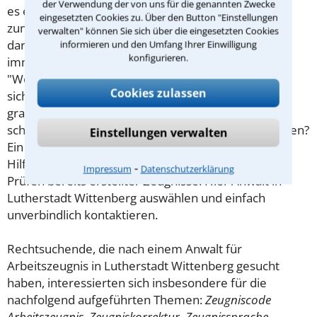
der Verwendung der von uns für die genannten Zwecke
es entsprechend (positiv) formuliert ist. Obwohl es
eingesetzten Cookies zu. Über den Button "Einstellungen
zum Arbeitszeugnis viele Regelungen gibt, herrscht
verwalten" können Sie sich über die eingesetzten Cookies
darüber zwischen Arbeitgeber und Arbeitnehmer
informieren und den Umfang Ihrer Einwilligung
konfigurieren.
immer wieder große Uneinigkeit. Was heißt
"Wohlwollen" genau? Oder Vollständigkeit? Soll man
Cookies zulassen
sich der Zeugnissprache "ergeben" und
grammatikalisch falsch "zur vollsten Zufriedenheit"
schreiben oder in seinen eigenen Worten formulieren?
Einstellungen verwalten
Ein Anwalt für
Arbeitsrecht
kann hierfür wertvolle
Hilfe leisten, sowohl beim Erstellen als auch beim
⁃
Impressum
Datenschutzerklärung
Prüfen bereits erstellter Zeugnisse. Hier Anwalt in
Lutherstadt Wittenberg auswählen und einfach
unverbindlich kontaktieren.
Rechtsuchende, die nach einem Anwalt für
Arbeitszeugnis in Lutherstadt Wittenberg gesucht
haben, interessierten sich insbesondere für die
nachfolgend aufgeführten Themen:
Zeugniscode
Arbeitszeugnis, Zeugniskorrektur, Zeugnissprache