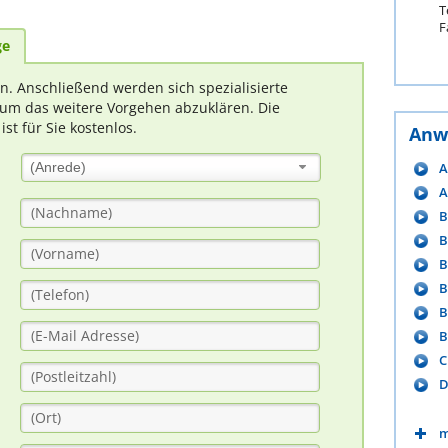
T
F
ge
rn. Anschließend werden sich spezialisierte
um das weitere Vorgehen abzuklären. Die
t für Sie kostenlos.
Anw
A
(Anrede)
A
B
B
B
B
B
B
C
D
m