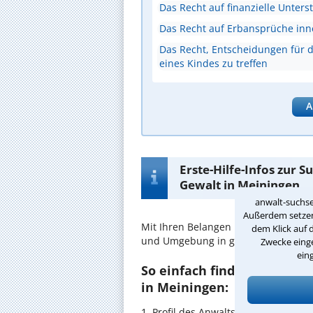
Das Recht auf finanzielle Unters
Das Recht auf Erbansprüche inn
Das Recht, Entscheidungen für d
eines Kindes zu treffen
A
Erste-Hilfe-Infos zur 
Gewalt in Meiningen
anwalt-suchse
Außerdem setzen 
Mit Ihren Belangen im
Häusliche Ge
dem Klick auf 
und Umgebung in guten Händen.
Zwecke einge
ein
So einfach finden Sie den 
in Meiningen:
1. Profil des Anwalts für Häusliche