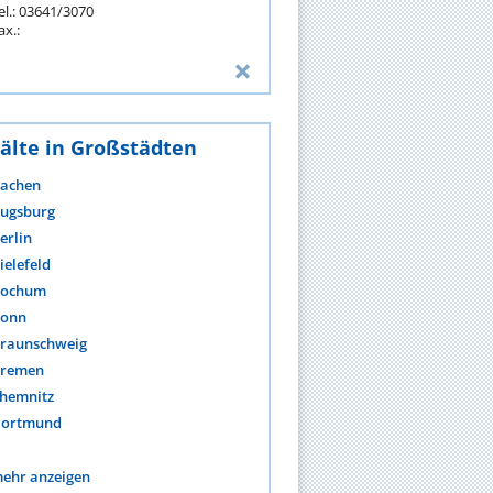
el.: 03641/3070
ax.:
älte in Großstädten
achen
ugsburg
erlin
ielefeld
ochum
onn
raunschweig
remen
hemnitz
ortmund
ehr anzeigen