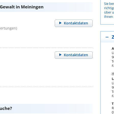
Sie be
 Gewalt in Meiningen
richti
über 
Ihnen 
Kontaktdaten
wertungen)
Z
A
L
Kontaktdaten
9
T
F
H
L
L
9
T
F
T
suche?
R
0