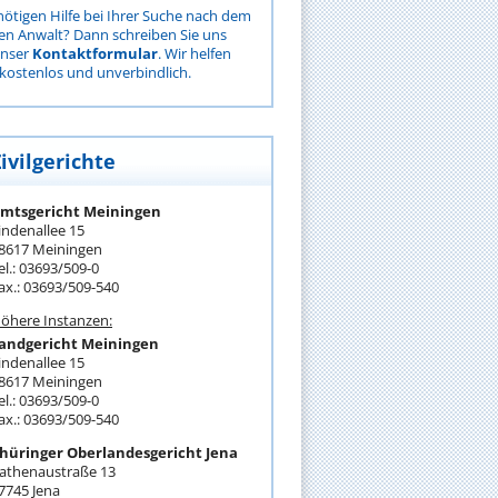
nötigen Hilfe bei Ihrer Suche nach dem
gen Anwalt? Dann schreiben Sie uns
unser
Kontaktformular
. Wir helfen
kostenlos und unverbindlich.
ivilgerichte
mtsgericht Meiningen
indenallee 15
8617 Meiningen
el.: 03693/509-0
ax.: 03693/509-540
öhere Instanzen:
andgericht Meiningen
indenallee 15
8617 Meiningen
el.: 03693/509-0
ax.: 03693/509-540
hüringer Oberlandesgericht Jena
athenaustraße 13
7745 Jena