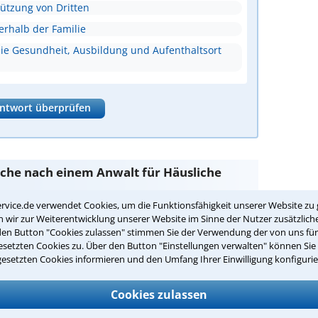
tützung von Dritten
erhalb der Familie
ie Gesundheit, Ausbildung und Aufenthaltsort
ntwort überprüfen
Suche nach einem Anwalt für Häusliche
rvice.de verwendet Cookies, um die Funktionsfähigkeit unserer Website zu 
wir zur Weiterentwicklung unserer Website im Sinne der Nutzer zusätzliche
walt
sind Sie bei unseren Anwälten aus Meiningen
den Button "Cookies zulassen" stimmen Sie der Verwendung der von uns fü
setzten Cookies zu. Über den Button "Einstellungen verwalten" können Sie 
gesetzten Cookies informieren und den Umfang Ihrer Einwilligung konfigurie
passenden Anwalt für Häusliche Gewalt
Cookies zulassen
 Gewalt in Ihrer Umgebung auswählen