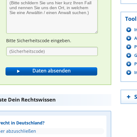
Tool
I
A
Bitte Sicherheitscode eingeben.
P
G
P
I
ste Dein Rechtswissen
recht in Deutschland?
ner abzuschließen