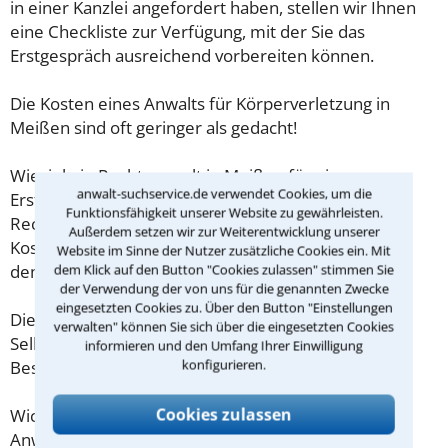
in einer Kanzlei angefordert haben, stellen wir Ihnen
eine Checkliste zur Verfügung, mit der Sie das
Erstgespräch ausreichend vorbereiten können.
Die Kosten eines Anwalts für Körperverletzung in
Meißen sind oft geringer als gedacht!
Wieviel ein Rechtsanwalt in Meißen für eine
anwalt-suchservice.de verwendet Cookies, um die
Erstberatung verlangen darf, ist in §34 des
Funktionsfähigkeit unserer Website zu gewährleisten.
Rechtsanwaltsvergütungsgesetz (RVG) geregelt. Die
Außerdem setzen wir zur Weiterentwicklung unserer
Kosten für das erste Beratungsgespräch betragen
Website im Sinne der Nutzer zusätzliche Cookies ein. Mit
demnach maximal 190,00 € zzgl. MwSt.
dem Klick auf den Button "Cookies zulassen" stimmen Sie
der Verwendung der von uns für die genannten Zwecke
eingesetzten Cookies zu. Über den Button "Einstellungen
Diese Regelung gilt jedoch nur für Verbraucher. Für
verwalten" können Sie sich über die eingesetzten Cookies
Selbstständige oder Freiberufler gilt diese
informieren und den Umfang Ihrer Einwilligung
konfigurieren.
Beschränkung nicht.
Cookies zulassen
Wichtig daher: Klären Sie die Kostenfrage mit Ihrem
Anwalt aus Meißen schon zu Beginn der ersten