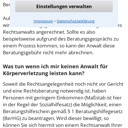
Beratung.
Einstellungen verwalten
Außerdem gut zu wissen: Gemäß § 34 Absatz 2 RVG
⁃
Impressum
Datenschutzerklärung
wird die Beratungsgebühr auf weitere Tätigkeiten des
Rechtsanwalts angerechnet. Sollte es also
beispielsweise aufgrund des Beratungsgesprächs zu
einem Prozess kommen, so kann der Anwalt diese
Beratungsgebühr nicht mehr abrechnen.
Was tun wenn ich mir keinen Anwalt für
Körperverletzung leisten kann?
Soweit die Rechtsangelegenheit noch nicht vor Gericht
und eine Rechtsberatung notwendig ist, haben
Personen mit geringem Einkommen (Maßstab ist hier
in der Regel der Sozialhilfesatz) die Möglichkeit, einen
Beratungshilfeschein gemäß § 1 Beratungshilfegesetz
(BerHG) zu beantragen. Wird dieser bewilligt, so
können Sie sich hiermit von einem Rechtsanwalt Ihrer