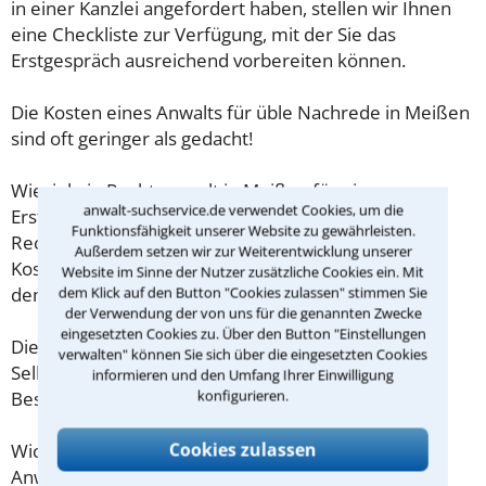
in einer Kanzlei angefordert haben, stellen wir Ihnen
eine Checkliste zur Verfügung, mit der Sie das
Erstgespräch ausreichend vorbereiten können.
Die Kosten eines Anwalts für üble Nachrede in Meißen
sind oft geringer als gedacht!
Wieviel ein Rechtsanwalt in Meißen für eine
anwalt-suchservice.de verwendet Cookies, um die
Erstberatung verlangen darf, ist in §34 des
Funktionsfähigkeit unserer Website zu gewährleisten.
Rechtsanwaltsvergütungsgesetz (RVG) geregelt. Die
Außerdem setzen wir zur Weiterentwicklung unserer
Kosten für das erste Beratungsgespräch betragen
Website im Sinne der Nutzer zusätzliche Cookies ein. Mit
demnach maximal 190,00 € zzgl. MwSt.
dem Klick auf den Button "Cookies zulassen" stimmen Sie
der Verwendung der von uns für die genannten Zwecke
eingesetzten Cookies zu. Über den Button "Einstellungen
Diese Regelung gilt jedoch nur für Verbraucher. Für
verwalten" können Sie sich über die eingesetzten Cookies
Selbstständige oder Freiberufler gilt diese
informieren und den Umfang Ihrer Einwilligung
konfigurieren.
Beschränkung nicht.
Cookies zulassen
Wichtig daher: Klären Sie die Kostenfrage mit Ihrem
Anwalt aus Meißen schon zu Beginn der ersten