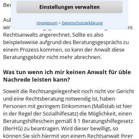
Beratung.
Einstellungen verwalten
Außerdem gut zu wissen: Gemäß § 34 Absatz 2 RVG
⁃
Impressum
Datenschutzerklärung
wird die Beratungsgebühr auf weitere Tätigkeiten des
Rechtsanwalts angerechnet. Sollte es also
beispielsweise aufgrund des Beratungsgesprächs zu
einem Prozess kommen, so kann der Anwalt diese
Beratungsgebühr nicht mehr abrechnen.
Was tun wenn ich mir keinen Anwalt für üble
Nachrede leisten kann?
Soweit die Rechtsangelegenheit noch nicht vor Gericht
und eine Rechtsberatung notwendig ist, haben
Personen mit geringem Einkommen (Maßstab ist hier
in der Regel der Sozialhilfesatz) die Möglichkeit, einen
Beratungshilfeschein gemäß § 1 Beratungshilfegesetz
(BerHG) zu beantragen. Wird dieser bewilligt, so
können Sie sich hiermit von einem Rechtsanwalt Ihrer