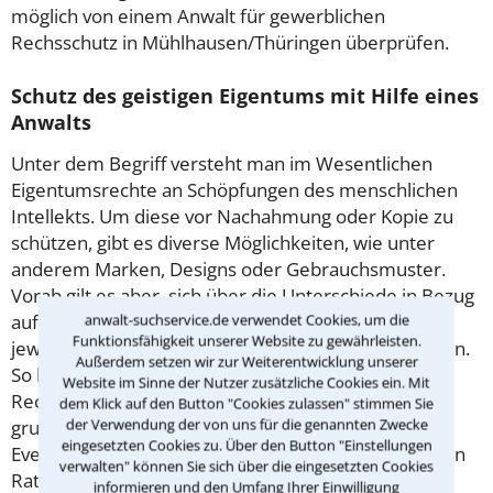
möglich von einem Anwalt für gewerblichen
Rechsschutz in Mühlhausen/Thüringen überprüfen.
Schutz des geistigen Eigentums mit Hilfe eines
Anwalts
Unter dem Begriff versteht man im Wesentlichen
Eigentumsrechte an Schöpfungen des menschlichen
Intellekts. Um diese vor Nachahmung oder Kopie zu
schützen, gibt es diverse Möglichkeiten, wie unter
anderem Marken, Designs oder Gebrauchsmuster.
Vorab gilt es aber, sich über die Unterschiede in Bezug
auf Erfordernisse, Gebühren und Umfang der
anwalt-suchservice.de verwendet Cookies, um die
Funktionsfähigkeit unserer Website zu gewährleisten.
jeweiligen gewerblichen Schutzrechte zu informieren.
Außerdem setzen wir zur Weiterentwicklung unserer
So liegt die Verantwortung über das
Website im Sinne der Nutzer zusätzliche Cookies ein. Mit
Rechercheverfahren bei Gebrauchsmustern
dem Klick auf den Button "Cookies zulassen" stimmen Sie
der Verwendung der von uns für die genannten Zwecke
grundsätzlich beim Antragsteller. Damit Sie auf alle
eingesetzten Cookies zu. Über den Button "Einstellungen
Eventualitäten vorbereitet sind, sollten Sie zuerst den
verwalten" können Sie sich über die eingesetzten Cookies
Rat eines Anwalts für gewerblichen Rechtsschutz in
informieren und den Umfang Ihrer Einwilligung