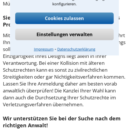
Mühlhausen/Thüringeneinholen.
konfigurieren.
Sie möchten Farbe, Form oder Material Ihres
Cookies zulassen
Produktes schützen?
Einstellungen verwalten
Mit der Eintragung eines Geschmacksmusters gewährt
Ihnen das DPMA ein Monopol auf Ihr Design. Allerdings
⁃
sollten sie vorsichtig sein: Die Recherche über die
Impressum
Datenschutzerklärung
Einzigartigkeit Ihres Designs liegt allein in Ihrer
Verantwortung. Bei einer Kollision mit älteren
Schutzrechten kann es sonst zu zivilrechtlichen
Streitigkeiten oder gar Nichtigkeitsverfahren kommen.
Lassen Sie Ihre Anmeldung daher am besten vorab
anwaltlich überprüfen! Die Kanzlei Ihrer Wahl kann
dann auch die Durchsetzung Ihrer Schutzrechte im
Verletzungsverfahren übernehmen.
Wir unterstützen Sie bei der Suche nach dem
richtigen Anwalt!