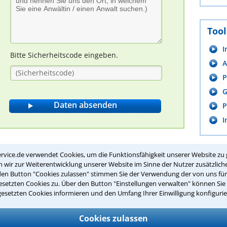
Tool
I
Bitte Sicherheitscode eingeben.
A
P
G
P
I
alt für Gewerblicher Rechtsschutz in
rvice.de verwendet Cookies, um die Funktionsfähigkeit unserer Website zu 
wir zur Weiterentwicklung unserer Website im Sinne der Nutzer zusätzliche
den Button "Cookies zulassen" stimmen Sie der Verwendung der von uns fü
setzten Cookies zu. Über den Button "Einstellungen verwalten" können Sie 
gesetzten Cookies informieren und den Umfang Ihrer Einwilligung konfigurie
sanwalt für gewerblichen Rechtsschutz
Cookies zulassen
uzenten & Programmierer - sie alle benötigen eine