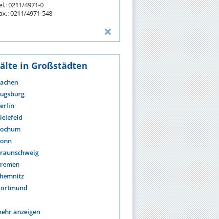
el.: 0211/4971-0
ax.: 0211/4971-548
älte in Großstädten
achen
ugsburg
erlin
ielefeld
ochum
onn
raunschweig
remen
hemnitz
ortmund
ehr anzeigen