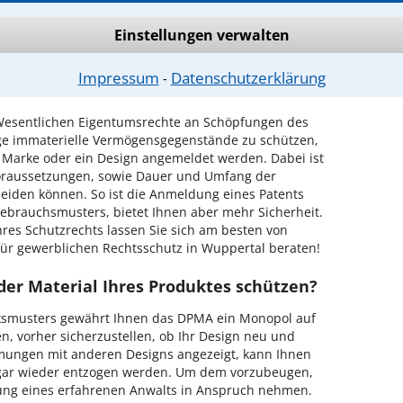
 Rechtsschutz. Auf dieser Seite finden Sie eine
Einstellungen verwalten
us diesem Bereich. Der Anwalt-Suchservice
htigen Rechtsanwalt für Ihren Fall zu finden!
Impressum
Datenschutzerklärung
⁃
tums mit Hilfe eines Anwalts
 Wesentlichen Eigentumsrechte an Schöpfungen des
ige immaterielle Vermögensgegenstände zu schützen,
e Marke oder ein Design angemeldet werden. Dabei ist
Voraussetzungen, sowie Dauer und Umfang der
eiden können. So ist die Anmeldung eines Patents
Gebrauchsmusters, bietet Ihnen aber mehr Sicherheit.
res Schutzrechts lassen Sie sich am besten von
ür gewerblichen Rechtsschutz in Wuppertal beraten!
der Material Ihres Produktes schützen?
ksmusters gewährt Ihnen das DPMA ein Monopol auf
nen, vorher sicherzustellen, ob Ihr Design neu und
mmungen mit anderen Designs angezeigt, kann Ihnen
sogar wieder entzogen werden. Um dem vorzubeugen,
atung eines erfahrenen Anwalts in Anspruch nehmen.