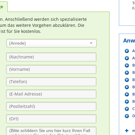
T
ge
F
rn. Anschließend werden sich spezialisierte
um das weitere Vorgehen abzuklären. Die
t für Sie kostenlos.
Anw
(Anrede)
A
A
B
B
B
B
B
B
C
D
m