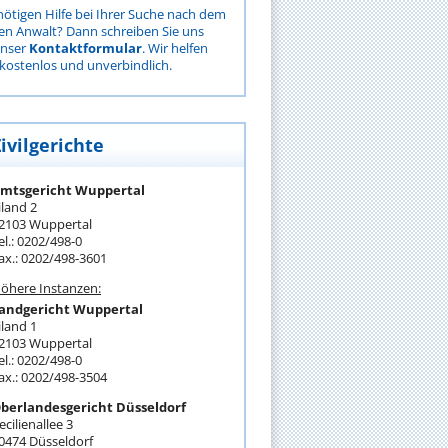
nötigen Hilfe bei Ihrer Suche nach dem
gen Anwalt? Dann schreiben Sie uns
unser
Kontaktformular
. Wir helfen
kostenlos und unverbindlich.
ivilgerichte
mtsgericht Wuppertal
iland 2
2103 Wuppertal
el.: 0202/498-0
ax.: 0202/498-3601
öhere Instanzen:
andgericht Wuppertal
iland 1
2103 Wuppertal
el.: 0202/498-0
ax.: 0202/498-3504
berlandesgericht Düsseldorf
ecilienallee 3
0474 Düsseldorf