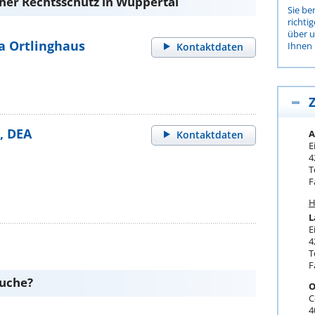
her Rechtsschutz in Wuppertal
Sie be
richti
über 
a Ortlinghaus
Ihnen 
Kontaktdaten
Z
i, DEA
A
Kontaktdaten
E
4
T
F
H
L
E
4
T
F
suche?
O
C
4