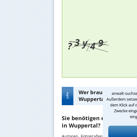
Wer braucht einen Anw
anwalt-suchse
Wuppertal?
Außerdem setzen 
dem Klick auf 
Zwecke einge
ein
Sie benötigen einen Recht
in Wuppertal?
Autoren, Fotografen, Designer, Prod