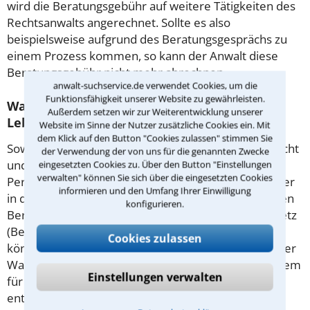
wird die Beratungsgebühr auf weitere Tätigkeiten des
Rechtsanwalts angerechnet. Sollte es also
beispielsweise aufgrund des Beratungsgesprächs zu
einem Prozess kommen, so kann der Anwalt diese
Beratungsgebühr nicht mehr abrechnen.
anwalt-suchservice.de verwendet Cookies, um die
Funktionsfähigkeit unserer Website zu gewährleisten.
Was tun wenn ich mir keinen Anwalt für
Außerdem setzen wir zur Weiterentwicklung unserer
Lebensversicherung leisten kann?
Website im Sinne der Nutzer zusätzliche Cookies ein. Mit
dem Klick auf den Button "Cookies zulassen" stimmen Sie
Soweit die Rechtsangelegenheit noch nicht vor Gericht
der Verwendung der von uns für die genannten Zwecke
und eine Rechtsberatung notwendig ist, haben
eingesetzten Cookies zu. Über den Button "Einstellungen
verwalten" können Sie sich über die eingesetzten Cookies
Personen mit geringem Einkommen (Maßstab ist hier
informieren und den Umfang Ihrer Einwilligung
in der Regel der Sozialhilfesatz) die Möglichkeit, einen
konfigurieren.
Beratungshilfeschein gemäß § 1 Beratungshilfegesetz
(BerHG) zu beantragen. Wird dieser bewilligt, so
Cookies zulassen
können Sie sich hiermit von einem Rechtsanwalt Ihrer
Wahl kostenfrei beraten lassen. Der Antrag ist bei dem
Einstellungen verwalten
für Sie zuständigen Amtsgericht zu stellen,
entsprechende Antragsformulare finden Sie in der