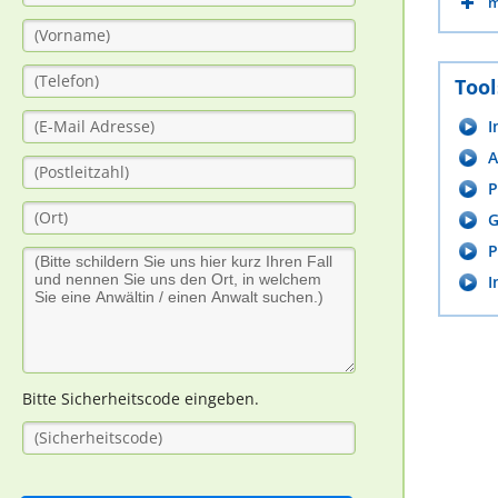
m
Tool
I
A
P
G
P
I
Bitte Sicherheitscode eingeben.