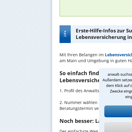
Erste-Hilfe-Infos zur 
Lebensversicherung in
Mit Ihren Belangen im
Lebensversic
am Main und Umgebung in guten H
So einfach finden Sie den 
anwalt-suchse
Lebensversicherung in Fra
Außerdem setzen 
dem Klick auf 
1. Profil des Anwalts für Lebensve
Zwecke einge
ein
2. Nummer wählen und direkt mit de
Beratungstermin vereinbaren
Noch besser: Lassen Sie si
Der einfachste Weg zum Anwalt in Fr