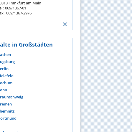
0313 Frankfurt am Main
el.: 069/1367-01
ax.: 069/1367-2976
älte in Großstädten
achen
ugsburg
erlin
ielefeld
ochum
onn
raunschweig
remen
hemnitz
ortmund