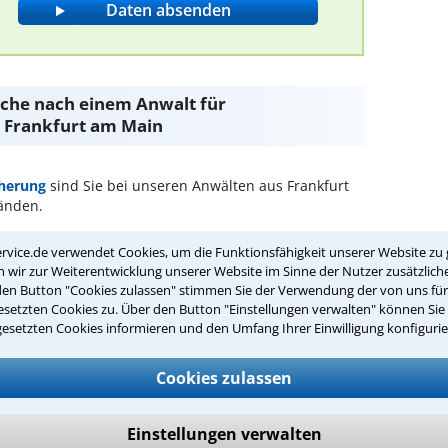
Suche nach einem Anwalt für
 Frankfurt am Main
herung
sind Sie bei unseren Anwälten aus Frankfurt
änden.
passenden Anwalt für
rvice.de verwendet Cookies, um die Funktionsfähigkeit unserer Website zu 
nkfurt am Main:
wir zur Weiterentwicklung unserer Website im Sinne der Nutzer zusätzliche
den Button "Cookies zulassen" stimmen Sie der Verwendung der von uns fü
rsicherung in Ihrer Umgebung auswählen
setzten Cookies zu. Über den Button "Einstellungen verwalten" können Sie 
gesetzten Cookies informieren und den Umfang Ihrer Einwilligung konfigurie
r Kanzlei in Frankfurt am Main einen
Cookies zulassen
ch zurückrufen
Einstellungen verwalten
ankfurt am Main ist es, über unser Kontaktformular