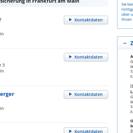
sicherung in Frankfurt am Main
Sie be
richti
über 
r
Ihnen 
Kontaktdaten
in
Z
A
Kontaktdaten
G
e 3
6
in
T
F
H
L
erger
Kontaktdaten
G
6
T
in
F
O
M
Z
Kontaktdaten