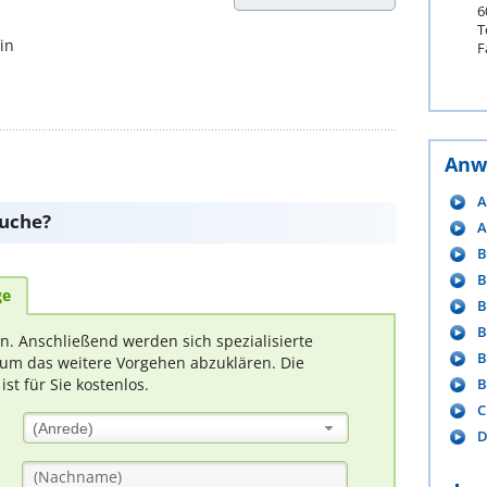
6
T
in
F
Anw
A
suche?
A
B
B
ge
B
B
rn. Anschließend werden sich spezialisierte
B
um das weitere Vorgehen abzuklären. Die
B
t für Sie kostenlos.
C
(Anrede)
D