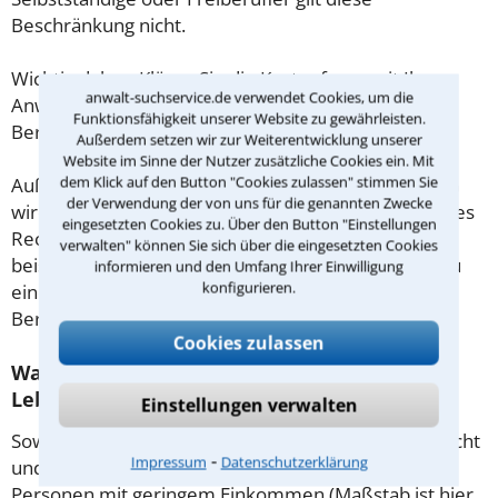
Beschränkung nicht.
Wichtig daher: Klären Sie die Kostenfrage mit Ihrem
anwalt-suchservice.de verwendet Cookies, um die
Anwalt aus Wiesbaden schon zu Beginn der ersten
Funktionsfähigkeit unserer Website zu gewährleisten.
Beratung.
Außerdem setzen wir zur Weiterentwicklung unserer
Website im Sinne der Nutzer zusätzliche Cookies ein. Mit
dem Klick auf den Button "Cookies zulassen" stimmen Sie
Außerdem gut zu wissen: Gemäß § 34 Absatz 2 RVG
der Verwendung der von uns für die genannten Zwecke
wird die Beratungsgebühr auf weitere Tätigkeiten des
eingesetzten Cookies zu. Über den Button "Einstellungen
Rechtsanwalts angerechnet. Sollte es also
verwalten" können Sie sich über die eingesetzten Cookies
beispielsweise aufgrund des Beratungsgesprächs zu
informieren und den Umfang Ihrer Einwilligung
konfigurieren.
einem Prozess kommen, so kann der Anwalt diese
Beratungsgebühr nicht mehr abrechnen.
Cookies zulassen
Was tun wenn ich mir keinen Anwalt für
Lebensversicherung leisten kann?
Einstellungen verwalten
Soweit die Rechtsangelegenheit noch nicht vor Gericht
⁃
Impressum
Datenschutzerklärung
und eine Rechtsberatung notwendig ist, haben
Personen mit geringem Einkommen (Maßstab ist hier