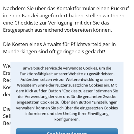
Nachdem Sie über das Kontaktformular einen Rückruf
in einer Kanzlei angefordert haben, stellen wir Ihnen
eine Checkliste zur Verfügung, mit der Sie das
Erstgespräch ausreichend vorbereiten können.
Die Kosten eines Anwalts für Pflichtverteidiger in
Munderkingen sind oft geringer als gedacht!
Wieviel ein Rechtsanwalt in Munderkingen für eine
anwalt-suchservice.de verwendet Cookies, um die
Erstberatung verlangen darf, ist in §34 des
Funktionsfähigkeit unserer Website zu gewährleisten.
Rechtsanwaltsvergütungsgesetz (RVG) geregelt. Die
Außerdem setzen wir zur Weiterentwicklung unserer
Website im Sinne der Nutzer zusätzliche Cookies ein. Mit
Kosten für das erste Beratungsgespräch betragen
dem Klick auf den Button "Cookies zulassen" stimmen Sie
demnach maximal 190,00 € zzgl. MwSt.
der Verwendung der von uns für die genannten Zwecke
eingesetzten Cookies zu. Über den Button "Einstellungen
verwalten" können Sie sich über die eingesetzten Cookies
Diese Regelung gilt jedoch nur für Verbraucher. Für
informieren und den Umfang Ihrer Einwilligung
Selbstständige oder Freiberufler gilt diese
konfigurieren.
Beschränkung nicht.