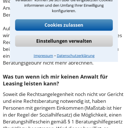
Wichtig daher: Klären Sie die Kostenfrage mit Ihrem
informieren und den Umfang Ihrer Einwilligung
Anwalt aus Neu-Ulm schon zu Beginn der ersten
konfigurieren.
Beratung.
Cookies zulassen
Außerdem gut zu wissen: Gemäß § 34 Absatz 2 RVG
wird die Beratungsgebühr auf weitere Tätigkeiten des
Einstellungen verwalten
Rechtsanwalts angerechnet. Sollte es also
beispielsweise aufgrund des Beratungsgesprächs zu
⁃
einem Prozess kommen, so kann der Anwalt diese
Impressum
Datenschutzerklärung
Beratungsgebühr nicht mehr abrechnen.
Was tun wenn ich mir keinen Anwalt für
Leasing leisten kann?
Soweit die Rechtsangelegenheit noch nicht vor Gericht
und eine Rechtsberatung notwendig ist, haben
Personen mit geringem Einkommen (Maßstab ist hier
in der Regel der Sozialhilfesatz) die Möglichkeit, einen
Beratungshilfeschein gemäß § 1 Beratungshilfegesetz