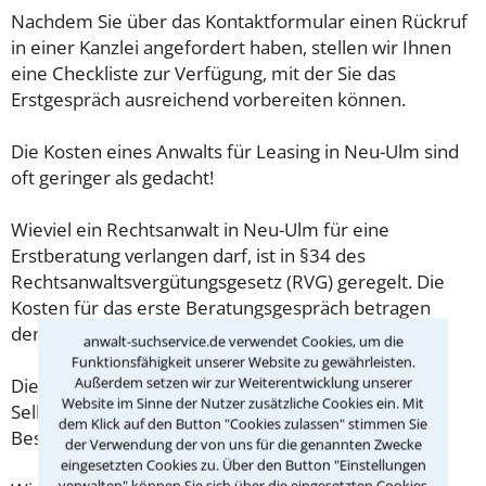
Nachdem Sie über das Kontaktformular einen Rückruf
in einer Kanzlei angefordert haben, stellen wir Ihnen
eine Checkliste zur Verfügung, mit der Sie das
Erstgespräch ausreichend vorbereiten können.
Die Kosten eines Anwalts für Leasing in Neu-Ulm sind
oft geringer als gedacht!
Wieviel ein Rechtsanwalt in Neu-Ulm für eine
Erstberatung verlangen darf, ist in §34 des
Rechtsanwaltsvergütungsgesetz (RVG) geregelt. Die
Kosten für das erste Beratungsgespräch betragen
demnach maximal 190,00 € zzgl. MwSt.
anwalt-suchservice.de verwendet Cookies, um die
Funktionsfähigkeit unserer Website zu gewährleisten.
Außerdem setzen wir zur Weiterentwicklung unserer
Diese Regelung gilt jedoch nur für Verbraucher. Für
Website im Sinne der Nutzer zusätzliche Cookies ein. Mit
Selbstständige oder Freiberufler gilt diese
dem Klick auf den Button "Cookies zulassen" stimmen Sie
Beschränkung nicht.
der Verwendung der von uns für die genannten Zwecke
eingesetzten Cookies zu. Über den Button "Einstellungen
verwalten" können Sie sich über die eingesetzten Cookies