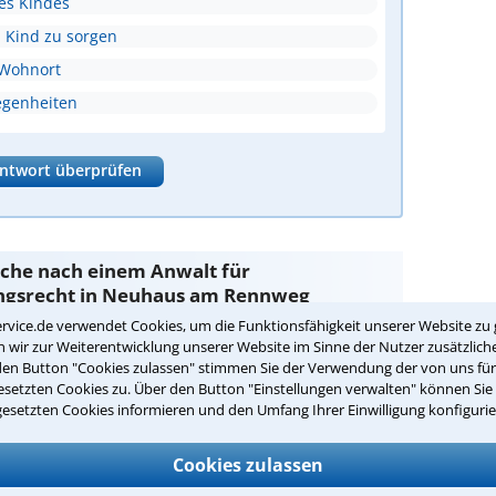
es Kindes
n Kind zu sorgen
 Wohnort
egenheiten
ntwort überprüfen
Suche nach einem Anwalt für
ngsrecht in Neuhaus am Rennweg
rvice.de verwendet Cookies, um die Funktionsfähigkeit unserer Website zu 
wir zur Weiterentwicklung unserer Website im Sinne der Nutzer zusätzliche
bestimmungsrecht
sind Sie bei unseren Anwälten aus
den Button "Cookies zulassen" stimmen Sie der Verwendung der von uns fü
g in guten Händen.
setzten Cookies zu. Über den Button "Einstellungen verwalten" können Sie 
gesetzten Cookies informieren und den Umfang Ihrer Einwilligung konfigurie
passenden Anwalt für
echt in Neuhaus am Rennweg:
Cookies zulassen