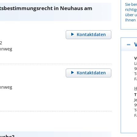
Sie be
ltsbestimmungsrecht in Neuhaus am
richti
über 
Ihnen 
Kontaktdaten
2
nnweg
V
L
9
Kontaktdaten
T
F
nnweg
H
T
J
9
T
F
suche?