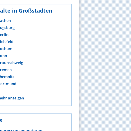
älte in Großstädten
achen
ugsburg
erlin
ielefeld
ochum
onn
raunschweig
remen
hemnitz
ortmund
ehr anzeigen
s
mpressum generieren