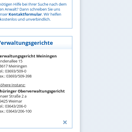
nötigen Hilfe bei Ihrer Suche nach dem
gen Anwalt? Dann schreiben Sie uns
unser
Kontaktformular
. Wir helfen
kostenlos und unverbindlich.
Verwaltungsgerichte
erwaltungsgericht Meiningen
indenallee 15
8617 Meiningen
el.: 03693/509-0
ax.: 03693/509-398
öhere Instanz:
hüringer Oberverwaltungsgericht
enaer Straße 2 a
9425 Weimar
el.: 03643/206-0
ax.: 03643/206-100