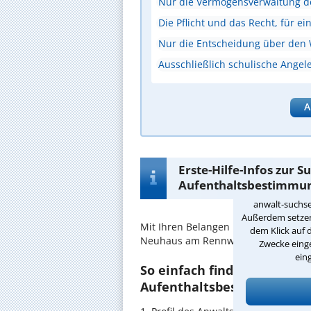
Nur die Vermögensverwaltung d
Die Pflicht und das Recht, für ei
Nur die Entscheidung über den
Ausschließlich schulische Angel
A
Erste-Hilfe-Infos zur 
Aufenthaltsbestimmu
anwalt-suchse
Außerdem setzen 
Mit Ihren Belangen im
Aufenthalts
dem Klick auf 
Neuhaus am Rennweg und Umgebun
Zwecke einge
ein
So einfach finden Sie den 
Aufenthaltsbestimmungsr