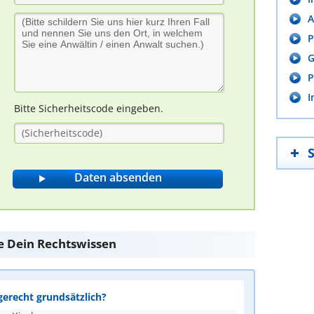
A
P
G
P
I
Bitte Sicherheitscode eingeben.
te Dein Rechtswissen
gerecht grundsätzlich?