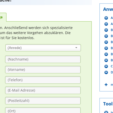
Anw
ge
A
A
rn. Anschließend werden sich spezialisierte
B
um das weitere Vorgehen abzuklären. Die
B
t für Sie kostenlos.
B
B
(Anrede)
B
B
C
D
m
Tool
I