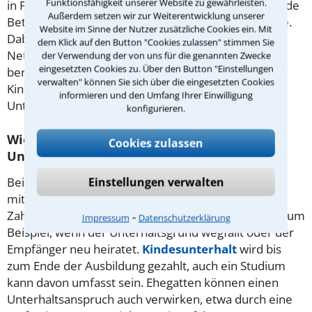
Funktionsfähigkeit unserer Website zu gewährleisten.
in Form von Geldzahlungen. Wie hoch der zu zahlende
Außerdem setzen wir zur Weiterentwicklung unserer
Betrag ist, richtet sich nach der Düsseldorfer Tabelle.
Website im Sinne der Nutzer zusätzliche Cookies ein. Mit
Dabei werden das Alter des Kindes und das
dem Klick auf den Button "Cookies zulassen" stimmen Sie
Nettoeinkommen des Unterhaltspflichtigen
der Verwendung der von uns für die genannten Zwecke
eingesetzten Cookies zu. Über den Button "Einstellungen
berücksichtigt. Bei einem Streit um Unterhalt für Ihr
verwalten" können Sie sich über die eingesetzten Cookies
Kind steht Ihnen ein erfahrener Anwalt für
informieren und den Umfang Ihrer Einwilligung
Unterhaltsrecht in Neuhaus am Rennweg zur Seite.
konfigurieren.
Wie lange besteht die Pflicht zur
Cookies zulassen
Unterhaltszahlung weiter?
Einstellungen verwalten
Beim Unterhalt für Getrennte enden die Zahlungen
mit der rechtskräftigen Beendigung der Ehe. Die
Zahlungen des nachehelichen Unterhalts entfallen zum
⁃
Impressum
Datenschutzerklärung
Beispiel, wenn der Unterhaltsgrund wegfällt oder der
Empfänger neu heiratet.
Kindesunterhalt
wird bis
zum Ende der Ausbildung gezahlt, auch ein Studium
kann davon umfasst sein. Ehegatten können einen
Unterhaltsanspruch auch verwirken, etwa durch eine