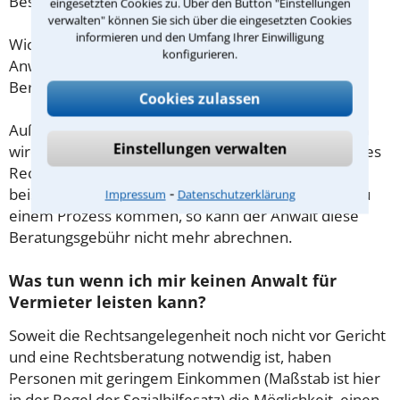
Beschränkung nicht.
eingesetzten Cookies zu. Über den Button "Einstellungen
verwalten" können Sie sich über die eingesetzten Cookies
informieren und den Umfang Ihrer Einwilligung
Wichtig daher: Klären Sie die Kostenfrage mit Ihrem
konfigurieren.
Anwalt aus Neuruppin schon zu Beginn der ersten
Beratung.
Cookies zulassen
Außerdem gut zu wissen: Gemäß § 34 Absatz 2 RVG
Einstellungen verwalten
wird die Beratungsgebühr auf weitere Tätigkeiten des
Rechtsanwalts angerechnet. Sollte es also
⁃
beispielsweise aufgrund des Beratungsgesprächs zu
Impressum
Datenschutzerklärung
einem Prozess kommen, so kann der Anwalt diese
Beratungsgebühr nicht mehr abrechnen.
Was tun wenn ich mir keinen Anwalt für
Vermieter leisten kann?
Soweit die Rechtsangelegenheit noch nicht vor Gericht
und eine Rechtsberatung notwendig ist, haben
Personen mit geringem Einkommen (Maßstab ist hier
in der Regel der Sozialhilfesatz) die Möglichkeit, einen