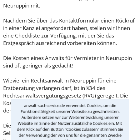
Neuruppin mit.
Nachdem Sie über das Kontaktformular einen Rückruf
in einer Kanzlei angefordert haben, stellen wir Ihnen
eine Checkliste zur Verfügung, mit der Sie das
Erstgespräch ausreichend vorbereiten können.
Die Kosten eines Anwalts für Vermieter in Neuruppin
sind oft geringer als gedacht!
Wieviel ein Rechtsanwalt in Neuruppin für eine
Erstberatung verlangen darf, ist in §34 des
Rechtsanwaltsvergütungsgesetz (RVG) geregelt. Die
Kosten für das erste Beratungsgespräch betragen
anwalt-suchservice.de verwendet Cookies, um die
demnach maximal 190,00 € zzgl. MwSt.
Funktionsfähigkeit unserer Website zu gewährleisten.
Außerdem setzen wir zur Weiterentwicklung unserer
Website im Sinne der Nutzer zusätzliche Cookies ein. Mit
Diese Regelung gilt jedoch nur für Verbraucher. Für
dem Klick auf den Button "Cookies zulassen" stimmen Sie
Selbstständige oder Freiberufler gilt diese
der Verwendung der von uns für die genannten Zwecke