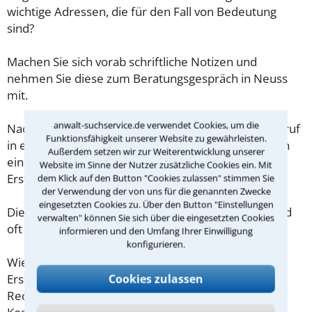
wichtige Adressen, die für den Fall von Bedeutung
sind?
Machen Sie sich vorab schriftliche Notizen und
nehmen Sie diese zum Beratungsgespräch in Neuss
mit.
anwalt-suchservice.de verwendet Cookies, um die
Nachdem Sie über das Kontaktformular einen Rückruf
Funktionsfähigkeit unserer Website zu gewährleisten.
in einer Kanzlei angefordert haben, stellen wir Ihnen
Außerdem setzen wir zur Weiterentwicklung unserer
eine Checkliste zur Verfügung, mit der Sie das
Website im Sinne der Nutzer zusätzliche Cookies ein. Mit
Erstgespräch ausreichend vorbereiten können.
dem Klick auf den Button "Cookies zulassen" stimmen Sie
der Verwendung der von uns für die genannten Zwecke
eingesetzten Cookies zu. Über den Button "Einstellungen
Die Kosten eines Anwalts für Kaufrecht in Neuss sind
verwalten" können Sie sich über die eingesetzten Cookies
oft geringer als gedacht!
informieren und den Umfang Ihrer Einwilligung
konfigurieren.
Wieviel ein Rechtsanwalt in Neuss für eine
Erstberatung verlangen darf, ist in §34 des
Cookies zulassen
Rechtsanwaltsvergütungsgesetz (RVG) geregelt. Die