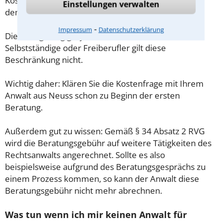
Kosten für das erste Beratungsgespräch betragen
Einstellungen verwalten
demnach maximal 190,00 € zzgl. MwSt.
⁃
Impressum
Datenschutzerklärung
Diese Regelung gilt jedoch nur für Verbraucher. Für
Selbstständige oder Freiberufler gilt diese
Beschränkung nicht.
Wichtig daher: Klären Sie die Kostenfrage mit Ihrem
Anwalt aus Neuss schon zu Beginn der ersten
Beratung.
Außerdem gut zu wissen: Gemäß § 34 Absatz 2 RVG
wird die Beratungsgebühr auf weitere Tätigkeiten des
Rechtsanwalts angerechnet. Sollte es also
beispielsweise aufgrund des Beratungsgesprächs zu
einem Prozess kommen, so kann der Anwalt diese
Beratungsgebühr nicht mehr abrechnen.
Was tun wenn ich mir keinen Anwalt für