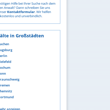
nötigen Hilfe bei Ihrer Suche nach dem
gen Anwalt? Dann schreiben Sie uns
unser
Kontaktformular
. Wir helfen
kostenlos und unverbindlich.
älte in Großstädten
achen
ugsburg
erlin
ielefeld
ochum
onn
raunschweig
remen
hemnitz
ortmund
ehr anzeigen