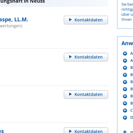
ungshaft in Neuss
Sie be
richti
über 
aspe, LL.M.
Ihnen 
Kontaktdaten
ewertungen)
Anw
A
Kontaktdaten
A
B
B
B
B
Kontaktdaten
B
B
C
D
es
Kontaktdaten
m