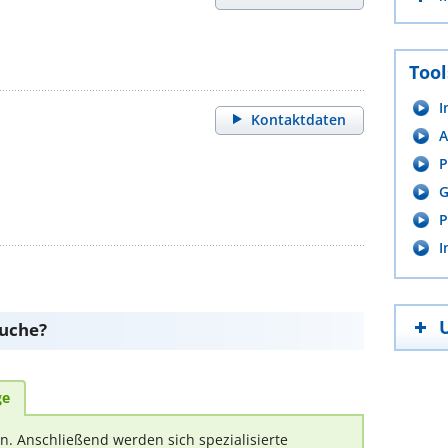
Tool
I
Kontaktdaten
A
P
G
P
I
suche?
ge
rn. Anschließend werden sich spezialisierte