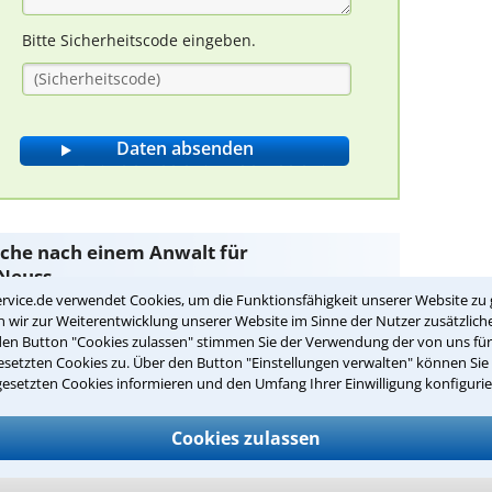
Bitte Sicherheitscode eingeben.
Suche nach einem Anwalt für
 Neuss
rvice.de verwendet Cookies, um die Funktionsfähigkeit unserer Website zu 
wir zur Weiterentwicklung unserer Website im Sinne der Nutzer zusätzliche
den Button "Cookies zulassen" stimmen Sie der Verwendung der von uns fü
gshaft
sind Sie bei unseren Anwälten aus Neuss und
setzten Cookies zu. Über den Button "Einstellungen verwalten" können Sie 
gesetzten Cookies informieren und den Umfang Ihrer Einwilligung konfigurie
passenden Anwalt für
s:
Cookies zulassen
hungshaft in Ihrer Umgebung auswählen