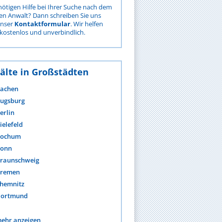
nötigen Hilfe bei Ihrer Suche nach dem
gen Anwalt? Dann schreiben Sie uns
unser
Kontaktformular
. Wir helfen
kostenlos und unverbindlich.
älte in Großstädten
achen
ugsburg
erlin
ielefeld
ochum
onn
raunschweig
remen
hemnitz
ortmund
ehr anzeigen