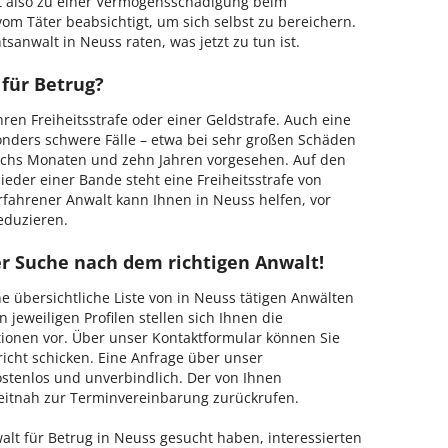
t also zu einer Vermögensschädigung beim
vom Täter beabsichtigt, um sich selbst zu bereichern.
sanwalt in Neuss raten, was jetzt zu tun ist.
 für Betrug?
hren Freiheitsstrafe oder einer Geldstrafe. Auch eine
sonders schwere Fälle – etwa bei sehr großen Schäden
 sechs Monaten und zehn Jahren vorgesehen. Auf den
der einer Bande steht eine Freiheitsstrafe von
erfahrener Anwalt kann Ihnen in Neuss helfen, vor
eduzieren.
er Suche nach dem richtigen Anwalt!
ine übersichtliche Liste von in Neuss tätigen Anwälten
 jeweiligen Profilen stellen sich Ihnen die
ionen vor.
Über unser Kontaktformular können Sie
icht schicken. Eine Anfrage über unser
ostenlos und unverbindlich. Der von Ihnen
eitnah zur Terminvereinbarung zurückrufen.
lt für Betrug in Neuss gesucht haben, interessierten