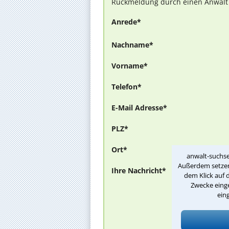
Rückmeldung durch einen Anwalt is
Anrede*
Nachname*
Vorname*
Telefon*
E-Mail Adresse*
PLZ*
Ort*
anwalt-suchse
Außerdem setzen 
Ihre Nachricht*
dem Klick auf 
Zwecke einge
ein