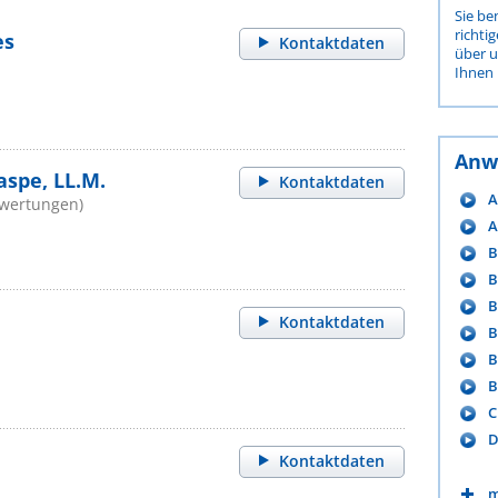
Sie be
richti
es
Kontaktdaten
über 
Ihnen 
Anw
aspe, LL.M.
Kontaktdaten
A
ewertungen)
A
B
B
B
Kontaktdaten
B
B
B
C
D
Kontaktdaten
m