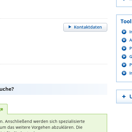
Tool
Kontaktdaten
I
A
P
G
P
I
suche?
ge
rn. Anschließend werden sich spezialisierte
um das weitere Vorgehen abzuklären. Die