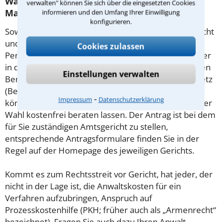
Was tun wenn ich mir keinen Anwalt für
verwalten" können Sie sich über die eingesetzten Cookies
Maklerrecht leisten kann?
informieren und den Umfang Ihrer Einwilligung
konfigurieren.
Soweit die Rechtsangelegenheit noch nicht vor Gericht
und eine Rechtsberatung notwendig ist, haben
Cookies zulassen
Personen mit geringem Einkommen (Maßstab ist hier
in der Regel der Sozialhilfesatz) die Möglichkeit, einen
Einstellungen verwalten
Beratungshilfeschein gemäß § 1 Beratungshilfegesetz
(BerHG) zu beantragen. Wird dieser bewilligt, so
⁃
Impressum
Datenschutzerklärung
können Sie sich hiermit von einem Rechtsanwalt Ihrer
Wahl kostenfrei beraten lassen. Der Antrag ist bei dem
für Sie zuständigen Amtsgericht zu stellen,
entsprechende Antragsformulare finden Sie in der
Regel auf der Homepage des jeweiligen Gerichts.
Kommt es zum Rechtsstreit vor Gericht, hat jeder, der
nicht in der Lage ist, die Anwaltskosten für ein
Verfahren aufzubringen, Anspruch auf
Prozesskostenhilfe (PKH; früher auch als „Armenrecht“
bezeichnet). Fragen Sie auch dazu Ihren Anwalt.