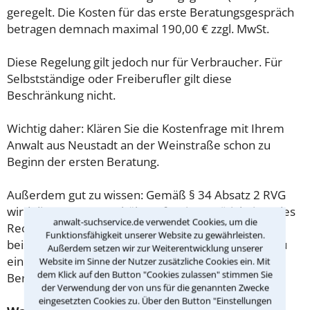
geregelt. Die Kosten für das erste Beratungsgespräch
betragen demnach maximal 190,00 € zzgl. MwSt.
Diese Regelung gilt jedoch nur für Verbraucher. Für
Selbstständige oder Freiberufler gilt diese
Beschränkung nicht.
Wichtig daher: Klären Sie die Kostenfrage mit Ihrem
Anwalt aus Neustadt an der Weinstraße schon zu
Beginn der ersten Beratung.
Außerdem gut zu wissen: Gemäß § 34 Absatz 2 RVG
wird die Beratungsgebühr auf weitere Tätigkeiten des
anwalt-suchservice.de verwendet Cookies, um die
Rechtsanwalts angerechnet. Sollte es also
Funktionsfähigkeit unserer Website zu gewährleisten.
beispielsweise aufgrund des Beratungsgesprächs zu
Außerdem setzen wir zur Weiterentwicklung unserer
einem Prozess kommen, so kann der Anwalt diese
Website im Sinne der Nutzer zusätzliche Cookies ein. Mit
dem Klick auf den Button "Cookies zulassen" stimmen Sie
Beratungsgebühr nicht mehr abrechnen.
der Verwendung der von uns für die genannten Zwecke
eingesetzten Cookies zu. Über den Button "Einstellungen