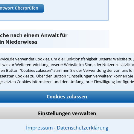
ntwort überprüfen
Suche nach einem Anwalt für
in Niederwiesa
rvice.de verwendet Cookies, um die Funktionsfähigkeit unserer Website zu 
usgleich
sind Sie bei unseren Anwälten aus
wir zur Weiterentwicklung unserer Website im Sinne der Nutzer zusätzliche
n Händen.
den Button "Cookies zulassen" stimmen Sie der Verwendung der von uns fü
setzten Cookies zu. Über den Button "Einstellungen verwalten" können Sie 
passenden Anwalt für
gesetzten Cookies informieren und den Umfang Ihrer Einwilligung konfigurie
iederwiesa:
Cookies zulassen
gsausgleich in Ihrer Umgebung auswählen
r Kanzlei in Niederwiesa einen Beratungstermin
Einstellungen verwalten
ch zurückrufen
Impressum
Datenschutzerklärung
⁃