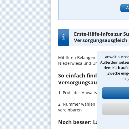
A
Erste-Hilfe-Infos zur 
Versorgungsausgleich 
anwalt-suchse
Mit Ihren Belangen im
Versorgungsa
Außerdem setzen 
Niederwiesa und Umgebung in gute
dem Klick auf 
Zwecke einge
So einfach finden Sie den 
ein
Versorgungsausgleich in N
1. Profil des Anwalts für Versorgun
2. Nummer wählen und direkt mit de
vereinbaren
Noch besser: Lassen Sie si