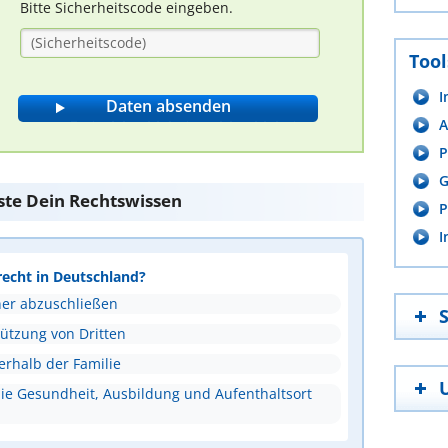
Bitte Sicherheitscode eingeben.
Tool
I
A
P
G
ste Dein Rechtswissen
P
I
recht in Deutschland?
ner abzuschließen
tützung von Dritten
erhalb der Familie
ie Gesundheit, Ausbildung und Aufenthaltsort