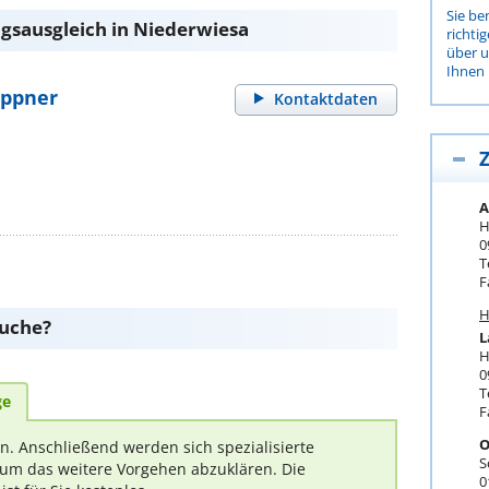
Sie be
gsausgleich in Niederwiesa
richti
über 
Ihnen 
öppner
Kontaktdaten
Z
A
H
0
T
F
H
suche?
L
H
0
T
ge
F
O
rn. Anschließend werden sich spezialisierte
S
um das weitere Vorgehen abzuklären. Die
0