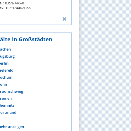
el.: 0351/446-0
ax.: 0351/446-1299
älte in Großstädten
achen
ugsburg
erlin
ielefeld
ochum
onn
raunschweig
remen
hemnitz
ortmund
ehr anzeigen