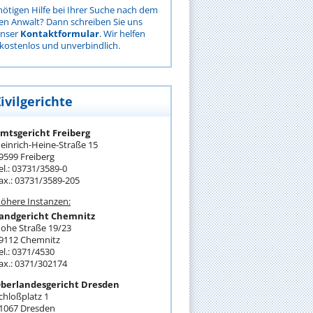
nötigen Hilfe bei Ihrer Suche nach dem
gen Anwalt? Dann schreiben Sie uns
unser
Kontaktformular
. Wir helfen
kostenlos und unverbindlich.
ivilgerichte
mtsgericht Freiberg
einrich-Heine-Straße 15
9599 Freiberg
el.: 03731/3589-0
ax.: 03731/3589-205
öhere Instanzen:
andgericht Chemnitz
ohe Straße 19/23
9112 Chemnitz
el.: 0371/4530
ax.: 0371/302174
berlandesgericht Dresden
chloßplatz 1
1067 Dresden