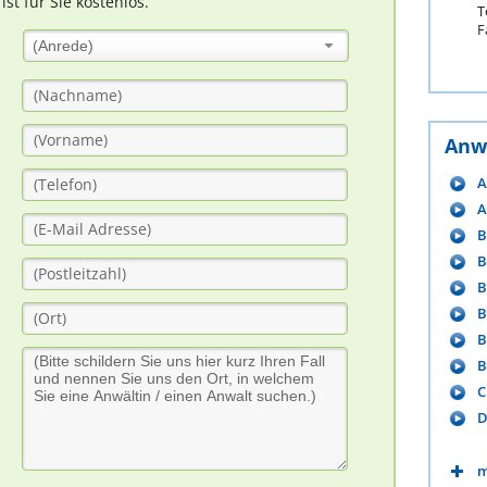
t für Sie kostenlos.
T
F
(Anrede)
Anw
A
A
B
B
B
B
B
B
C
D
m