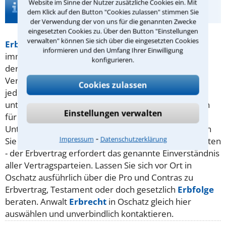
Infos zur Suche nach einem Anwalt für
Website im Sinne der Nutzer zusätzliche Cookies ein. Mit
dem Klick auf den Button "Cookies zulassen" stimmen Sie
Erbvertrag in Oschatz
der Verwendung der von uns für die genannten Zwecke
eingesetzten Cookies zu. Über den Button "Einstellungen
verwalten" können Sie sich über die eingesetzten Cookies
Erbvertrag
in Oschatz
Ein Erbvertrag bietet sich
informieren und den Umfang Ihrer Einwilligung
immer dann an, wenn Sie mit Ihrem Partner oder in
konfigurieren.
der Familie genau festlegen möchten, was mit dem
Vermögen nach Ihrem Ableben passieren soll. Wie
Cookies zulassen
jeder andere Vertrag auch, gilt er solange, bis alle
unterzeichneten Parteien diesen kündigen oder sich
Einstellungen verwalten
für eine Variante entscheiden. Das ist der große
Unterschied zum Testament: Ein
Testament
können
⁃
Impressum
Datenschutzerklärung
Sie selbst persönlich so häufig ändern, wie Sie möchten
- der Erbvertrag erfordert das genannte Einverständnis
aller Vertragsparteien. Lassen Sie sich vor Ort in
Oschatz ausführlich über die Pro und Contras zu
Erbvertrag, Testament oder doch gesetzlich
Erbfolge
beraten. Anwalt
Erbrecht
in Oschatz gleich hier
auswählen und unverbindlich kontaktieren.