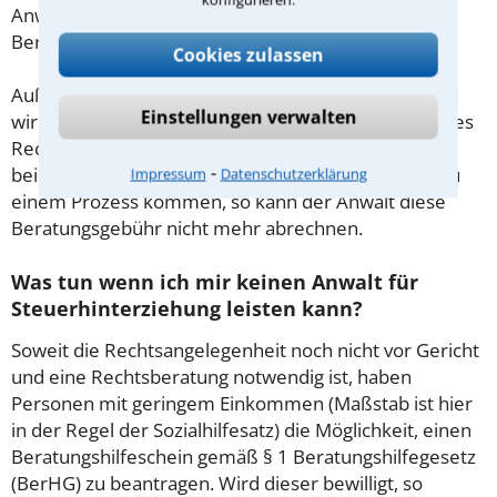
Anwalt aus Oschatz schon zu Beginn der ersten
Beratung.
Cookies zulassen
Außerdem gut zu wissen: Gemäß § 34 Absatz 2 RVG
Einstellungen verwalten
wird die Beratungsgebühr auf weitere Tätigkeiten des
Rechtsanwalts angerechnet. Sollte es also
⁃
beispielsweise aufgrund des Beratungsgesprächs zu
Impressum
Datenschutzerklärung
einem Prozess kommen, so kann der Anwalt diese
Beratungsgebühr nicht mehr abrechnen.
Was tun wenn ich mir keinen Anwalt für
Steuerhinterziehung leisten kann?
Soweit die Rechtsangelegenheit noch nicht vor Gericht
und eine Rechtsberatung notwendig ist, haben
Personen mit geringem Einkommen (Maßstab ist hier
in der Regel der Sozialhilfesatz) die Möglichkeit, einen
Beratungshilfeschein gemäß § 1 Beratungshilfegesetz
(BerHG) zu beantragen. Wird dieser bewilligt, so