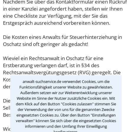
Nachdem Sie über das Kontaktformular einen Rückruf
in einer Kanzlei angefordert haben, stellen wir Ihnen
eine Checkliste zur Verfügung, mit der Sie das
Erstgespräch ausreichend vorbereiten können.
Die Kosten eines Anwalts für Steuerhinterziehung in
Oschatz sind oft geringer als gedacht!
Wieviel ein Rechtsanwalt in Oschatz für eine
Erstberatung verlangen darf, ist in §34 des
Rechtsanwaltsvergütungsgesetz (RVG) geregelt. Die
Kosten für das erste Beratungsgespräch betragen
anwalt-suchservice.de verwendet Cookies, um die
demnach maximal 190,00 € zzgl. MwSt.
Funktionsfähigkeit unserer Website zu gewährleisten.
Außerdem setzen wir zur Weiterentwicklung unserer
Website im Sinne der Nutzer zusätzliche Cookies ein. Mit
Diese Regelung gilt jedoch nur für Verbraucher. Für
dem Klick auf den Button "Cookies zulassen" stimmen Sie
Selbstständige oder Freiberufler gilt diese
der Verwendung der von uns für die genannten Zwecke
Beschränkung nicht.
eingesetzten Cookies zu. Über den Button "Einstellungen
verwalten" können Sie sich über die eingesetzten Cookies
informieren und den Umfang Ihrer Einwilligung
Wichtig daher: Klären Sie die Kostenfrage mit Ihrem
konfigurieren.