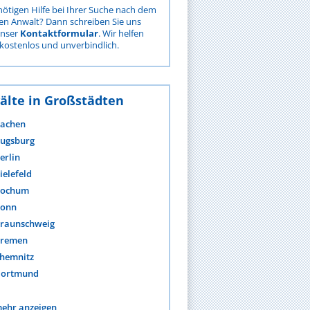
nötigen Hilfe bei Ihrer Suche nach dem
gen Anwalt? Dann schreiben Sie uns
unser
Kontaktformular
. Wir helfen
kostenlos und unverbindlich.
älte in Großstädten
achen
ugsburg
erlin
ielefeld
ochum
onn
raunschweig
remen
hemnitz
ortmund
ehr anzeigen