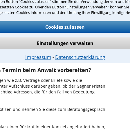
den Button "Cookies zulassen" stimmen Sie der Verwendung der von uns fü
lheim ist es, über unser Kontaktformular einen
setzten Cookies zu. Über den Button "Einstellungen verwalten" können Sie 
obieren Sie es gleich aus.
gesetzten Cookies informieren und den Umfang Ihrer Einwilligung konfigurie
ichen Erstgespräch in Pulheim?
Cookies zulassen
Ihrem Rechtsanwalt für Verleumdung in Pulheim
en Sachverhalt zu schildern, sodass Sie eine
Einstellungen verwalten
Fall und Ihren Erfolgsaussichten erhalten. In diesem
em Anwalt auch die weitere Vorgehensweise in Ihrem
Impressum
Datenschutzerklärung
⁃
en Termin beim Anwalt vorbereiten?
en wie z.B. Verträge oder Briefe sowie die
nter Aufschluss darüber geben, ob der Gegner Fristen
ichtige Adressen, die für den Fall von Bedeutung
 Notizen und nehmen Sie diese zum Beratungsgespräch
ar einen Rückruf in einer Kanzlei angefordert haben,