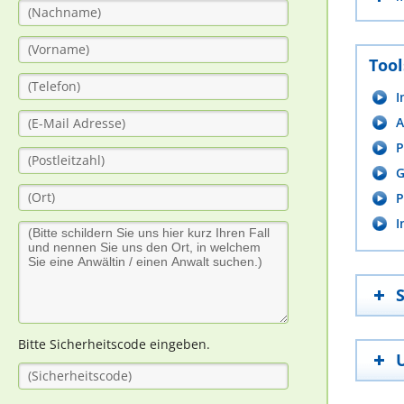
Tool
I
A
P
G
P
I
Bitte Sicherheitscode eingeben.