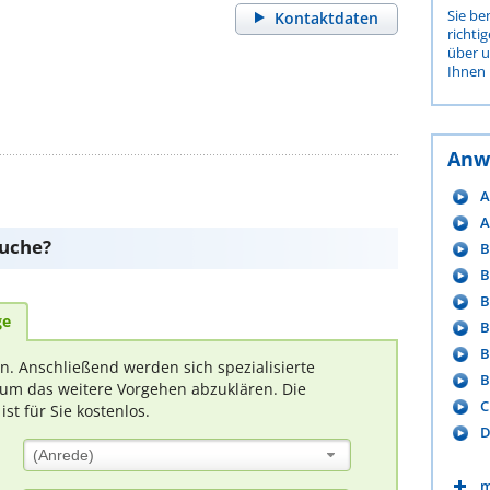
Sie be
Kontaktdaten
richti
über 
Ihnen 
Anw
A
A
suche?
B
B
B
ge
B
B
rn. Anschließend werden sich spezialisierte
B
um das weitere Vorgehen abzuklären. Die
C
t für Sie kostenlos.
D
(Anrede)
m