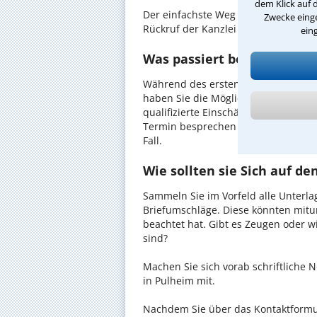
dem Klick auf 
Der einfachste Weg zum Anwalt in Pu
Zwecke einge
Rückruf der Kanzlei anzufordern - pr
ein
Was passiert beim anwaltl
Während des ersten Gesprächs mit 
haben Sie die Möglichkeit, in Ruhe d
qualifizierte Einschätzung zu Ihrem 
Termin besprechen Sie dann mit Ihr
Fall.
Wie sollten sie Sich auf d
Sammeln Sie im Vorfeld alle Unterlag
Briefumschläge. Diese könnten mitu
beachtet hat. Gibt es Zeugen oder w
sind?
Machen Sie sich vorab schriftliche
in Pulheim mit.
Nachdem Sie über das Kontaktformul