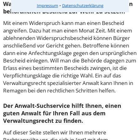
Was ist der richtige Weg, um sich gegen einen
⁃
Impressum
Datenschutzerklärung
behördlichen Bescheid zur Wehr zu setzen?
Mit einem Widerspruch kann man einen Bescheid
angreifen. Dazu hat man einen Monat Zeit. Mit einem
ablehnenden Widerspruchsbescheid können Bürger
anschließend vor Gericht gehen. Betroffene können
dann eine Anfechtungsklage gegen den ursprünglichen
Bescheid einlegen. Will man die Behörde dagegen zum
Erlass eines bestimmten Bescheids zwingen, ist die
Verpflichtungsklage die richtige Wahl. Ein auf das
Verwaltungsrecht spezialisierter Anwalt kann Ihnen in
Remagen bei den rechtlichen Schritten helfen.
Der Anwalt-Suchservice hilft Ihnen, einen
guten Anwalt für Ihren Fall aus dem
Verwaltungsrecht zu finden.
Auf dieser Seite stellen wir Ihnen mehrere
Rechtsanwälte vor, die sich in {ort] mit dem