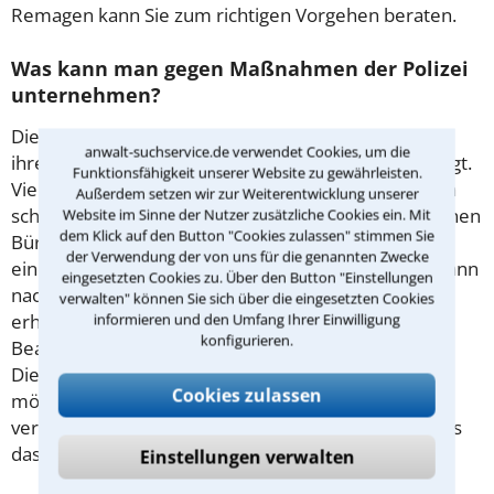
Remagen kann Sie zum richtigen Vorgehen beraten.
Was kann man gegen Maßnahmen der Polizei
unternehmen?
Die einzelnen Bundesländer haben die Befugnisse
anwalt-suchservice.de verwendet Cookies, um die
ihrer Polizeibehörden in eigenen Gesetzen festgelegt.
Funktionsfähigkeit unserer Website zu gewährleisten.
Viele Maßnahmen sind mit ihrer Durchführung auch
Außerdem setzen wir zur Weiterentwicklung unserer
schon erledigt. Dauert die Maßnahme noch an, können
Website im Sinne der Nutzer zusätzliche Cookies ein. Mit
dem Klick auf den Button "Cookies zulassen" stimmen Sie
Bürger dagegen Anfechtungsklage erheben. Gegen
der Verwendung der von uns für die genannten Zwecke
eine erledigte Maßnahme wie einen Platzverweis kann
eingesetzten Cookies zu. Über den Button "Einstellungen
nachträglich eine Fortsetzungsfeststellungsklage
verwalten" können Sie sich über die eingesetzten Cookies
erhoben werden. Gegen fehlerhaftes Verhalten von
informieren und den Umfang Ihrer Einwilligung
konfigurieren.
Beamten einschließlich der Polizei ist eine
Dienstaufsichtsbeschwerde beim Vorgesetzten
Cookies zulassen
möglich. Lassen Sie sich in Remagen von einem
versierten Anwalt für Verwaltungsrecht beraten, was
das beste ist.
Einstellungen verwalten