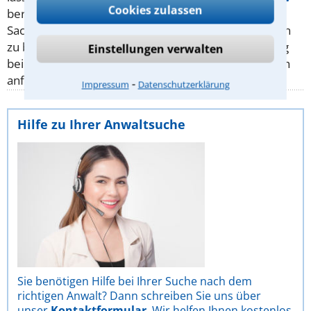
Cookies zulassen
beraten! Von Ihnen beauftragt, ist er verpflichtet die
Sachlage zu Ihren Gunsten und nur zu Ihren Gunsten
zu beurteilen. Hier Anwalt in Schwerin mit Erfahrung
Einstellungen verwalten
bei Schleudertraumata aussuchen und unverbindlich
anfragen.
⁃
Impressum
Datenschutzerklärung
Hilfe zu Ihrer Anwaltsuche
Sie benötigen Hilfe bei Ihrer Suche nach dem
richtigen Anwalt? Dann schreiben Sie uns über
unser
Kontaktformular
. Wir helfen Ihnen kostenlos