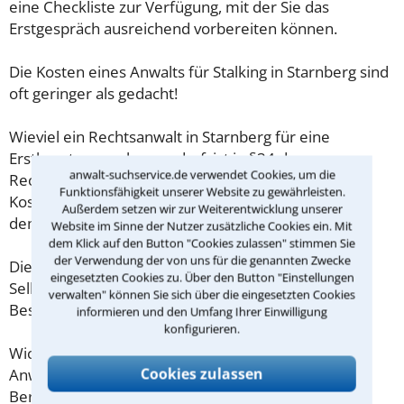
eine Checkliste zur Verfügung, mit der Sie das
Erstgespräch ausreichend vorbereiten können.
Die Kosten eines Anwalts für Stalking in Starnberg sind
oft geringer als gedacht!
Wieviel ein Rechtsanwalt in Starnberg für eine
Erstberatung verlangen darf, ist in §34 des
anwalt-suchservice.de verwendet Cookies, um die
Rechtsanwaltsvergütungsgesetz (RVG) geregelt. Die
Funktionsfähigkeit unserer Website zu gewährleisten.
Kosten für das erste Beratungsgespräch betragen
Außerdem setzen wir zur Weiterentwicklung unserer
demnach maximal 190,00 € zzgl. MwSt.
Website im Sinne der Nutzer zusätzliche Cookies ein. Mit
dem Klick auf den Button "Cookies zulassen" stimmen Sie
der Verwendung der von uns für die genannten Zwecke
Diese Regelung gilt jedoch nur für Verbraucher. Für
eingesetzten Cookies zu. Über den Button "Einstellungen
Selbstständige oder Freiberufler gilt diese
verwalten" können Sie sich über die eingesetzten Cookies
Beschränkung nicht.
informieren und den Umfang Ihrer Einwilligung
konfigurieren.
Wichtig daher: Klären Sie die Kostenfrage mit Ihrem
Cookies zulassen
Anwalt aus Starnberg schon zu Beginn der ersten
Beratung.