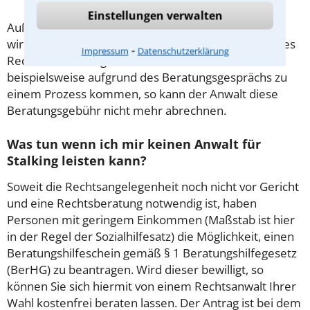
Einstellungen verwalten
Außerdem gut zu wissen: Gemäß § 34 Absatz 2 RVG
wird die Beratungsgebühr auf weitere Tätigkeiten des
⁃
Impressum
Datenschutzerklärung
Rechtsanwalts angerechnet. Sollte es also
beispielsweise aufgrund des Beratungsgesprächs zu
einem Prozess kommen, so kann der Anwalt diese
Beratungsgebühr nicht mehr abrechnen.
Was tun wenn ich mir keinen Anwalt für
Stalking leisten kann?
Soweit die Rechtsangelegenheit noch nicht vor Gericht
und eine Rechtsberatung notwendig ist, haben
Personen mit geringem Einkommen (Maßstab ist hier
in der Regel der Sozialhilfesatz) die Möglichkeit, einen
Beratungshilfeschein gemäß § 1 Beratungshilfegesetz
(BerHG) zu beantragen. Wird dieser bewilligt, so
können Sie sich hiermit von einem Rechtsanwalt Ihrer
Wahl kostenfrei beraten lassen. Der Antrag ist bei dem