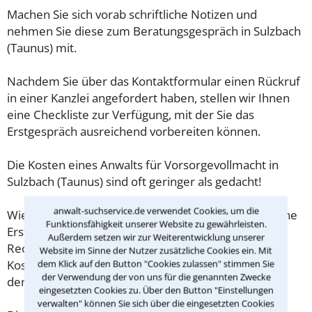
Machen Sie sich vorab schriftliche Notizen und
nehmen Sie diese zum Beratungsgespräch in Sulzbach
(Taunus) mit.
Nachdem Sie über das Kontaktformular einen Rückruf
in einer Kanzlei angefordert haben, stellen wir Ihnen
eine Checkliste zur Verfügung, mit der Sie das
Erstgespräch ausreichend vorbereiten können.
Die Kosten eines Anwalts für Vorsorgevollmacht in
Sulzbach (Taunus) sind oft geringer als gedacht!
anwalt-suchservice.de verwendet Cookies, um die
Wieviel ein Rechtsanwalt in Sulzbach (Taunus) für eine
Funktionsfähigkeit unserer Website zu gewährleisten.
Erstberatung verlangen darf, ist in §34 des
Außerdem setzen wir zur Weiterentwicklung unserer
Rechtsanwaltsvergütungsgesetz (RVG) geregelt. Die
Website im Sinne der Nutzer zusätzliche Cookies ein. Mit
Kosten für das erste Beratungsgespräch betragen
dem Klick auf den Button "Cookies zulassen" stimmen Sie
der Verwendung der von uns für die genannten Zwecke
demnach maximal 190,00 € zzgl. MwSt.
eingesetzten Cookies zu. Über den Button "Einstellungen
verwalten" können Sie sich über die eingesetzten Cookies