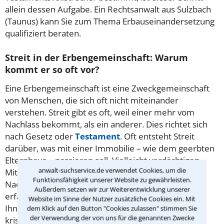
allein dessen Aufgabe. Ein Rechtsanwalt aus Sulzbach
(Taunus) kann Sie zum Thema Erbauseinandersetzung
qualifiziert beraten.
Streit in der Erbengemeinschaft: Warum
kommt er so oft vor?
Eine Erbengemeinschaft ist eine Zweckgemeinschaft
von Menschen, die sich oft nicht miteinander
verstehen. Streit gibt es oft, weil einer mehr vom
Nachlass bekommt, als ein anderer. Dies richtet sich
nach Gesetz oder
Testament
. Oft entsteht Streit
darüber, was mit einer Immobilie – wie dem geerbten
Elternhaus – passieren soll. Vielleicht verdächtigen
anwalt-suchservice.de verwendet Cookies, um die
Miterben andere Miterben, sich vor Sichtung des
Funktionsfähigkeit unserer Website zu gewährleisten.
Nachlasses bereits daran bereichert zu haben. Ein
Außerdem setzen wir zur Weiterentwicklung unserer
erfahrener Rechtsanwalt in Sulzbach (Taunus) kann
Website im Sinne der Nutzer zusätzliche Cookies ein. Mit
Ihnen helfen, wenn es in der Erbengemeinschaft
dem Klick auf den Button "Cookies zulassen" stimmen Sie
der Verwendung der von uns für die genannten Zwecke
kriselt.