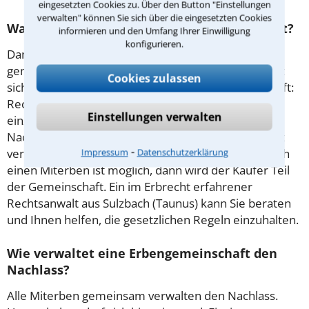
eingesetzten Cookies zu. Über den Button "Einstellungen
verwalten" können Sie sich über die eingesetzten Cookies
Was bedeutet der Begriff Erbengemeinschaft?
informieren und den Umfang Ihrer Einwilligung
konfigurieren.
Damit ist eine Gruppe von Personen gemeint, die
gemeinsam Erben eines Nachlasses sind. Es handelt
Cookies zulassen
sich um eine sogenannte Gesamthandsgemeinschaft:
Rechte am Nachlass bestehen nur gemeinsam. Die
Einstellungen verwalten
einzelnen Miterben können also nicht über einzelne
Nachlassgegenstände oder Bruchteile der Erbschaft
⁃
verfügen. Ein Verkauf des jeweiligen Erbanteils durch
Impressum
Datenschutzerklärung
einen Miterben ist möglich, dann wird der Käufer Teil
der Gemeinschaft. Ein im Erbrecht erfahrener
Rechtsanwalt aus Sulzbach (Taunus) kann Sie beraten
und Ihnen helfen, die gesetzlichen Regeln einzuhalten.
Wie verwaltet eine Erbengemeinschaft den
Nachlass?
Alle Miterben gemeinsam verwalten den Nachlass.