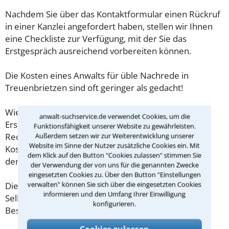
Nachdem Sie über das Kontaktformular einen Rückruf
in einer Kanzlei angefordert haben, stellen wir Ihnen
eine Checkliste zur Verfügung, mit der Sie das
Erstgespräch ausreichend vorbereiten können.
Die Kosten eines Anwalts für üble Nachrede in
Treuenbrietzen sind oft geringer als gedacht!
Wieviel ein Rechtsanwalt in Treuenbrietzen für eine
anwalt-suchservice.de verwendet Cookies, um die
Erstberatung verlangen darf, ist in §34 des
Funktionsfähigkeit unserer Website zu gewährleisten.
Rechtsanwaltsvergütungsgesetz (RVG) geregelt. Die
Außerdem setzen wir zur Weiterentwicklung unserer
Website im Sinne der Nutzer zusätzliche Cookies ein. Mit
Kosten für das erste Beratungsgespräch betragen
dem Klick auf den Button "Cookies zulassen" stimmen Sie
demnach maximal 190,00 € zzgl. MwSt.
der Verwendung der von uns für die genannten Zwecke
eingesetzten Cookies zu. Über den Button "Einstellungen
verwalten" können Sie sich über die eingesetzten Cookies
Diese Regelung gilt jedoch nur für Verbraucher. Für
informieren und den Umfang Ihrer Einwilligung
Selbstständige oder Freiberufler gilt diese
konfigurieren.
Beschränkung nicht.