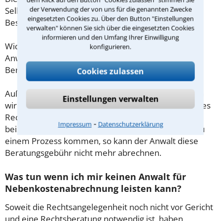
der Verwendung der von uns für die genannten Zwecke
Selbstständige oder Freiberufler gilt diese
eingesetzten Cookies zu. Über den Button "Einstellungen
Beschränkung nicht.
verwalten" können Sie sich über die eingesetzten Cookies
informieren und den Umfang Ihrer Einwilligung
Wichtig daher: Klären Sie die Kostenfrage mit Ihrem
konfigurieren.
Anwalt aus Tübingen schon zu Beginn der ersten
Beratung.
Cookies zulassen
Außerdem gut zu wissen: Gemäß § 34 Absatz 2 RVG
Einstellungen verwalten
wird die Beratungsgebühr auf weitere Tätigkeiten des
Rechtsanwalts angerechnet. Sollte es also
⁃
Impressum
Datenschutzerklärung
beispielsweise aufgrund des Beratungsgesprächs zu
einem Prozess kommen, so kann der Anwalt diese
Beratungsgebühr nicht mehr abrechnen.
Was tun wenn ich mir keinen Anwalt für
Nebenkostenabrechnung leisten kann?
Soweit die Rechtsangelegenheit noch nicht vor Gericht
und eine Rechtsberatung notwendig ist, haben