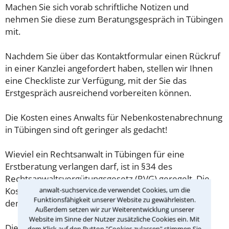
Machen Sie sich vorab schriftliche Notizen und
nehmen Sie diese zum Beratungsgespräch in Tübingen
mit.
Nachdem Sie über das Kontaktformular einen Rückruf
in einer Kanzlei angefordert haben, stellen wir Ihnen
eine Checkliste zur Verfügung, mit der Sie das
Erstgespräch ausreichend vorbereiten können.
Die Kosten eines Anwalts für Nebenkostenabrechnung
in Tübingen sind oft geringer als gedacht!
Wieviel ein Rechtsanwalt in Tübingen für eine
Erstberatung verlangen darf, ist in §34 des
Rechtsanwaltsvergütungsgesetz (RVG) geregelt. Die
anwalt-suchservice.de verwendet Cookies, um die
Kosten für das erste Beratungsgespräch betragen
Funktionsfähigkeit unserer Website zu gewährleisten.
demnach maximal 190,00 € zzgl. MwSt.
Außerdem setzen wir zur Weiterentwicklung unserer
Website im Sinne der Nutzer zusätzliche Cookies ein. Mit
Diese Regelung gilt jedoch nur für Verbraucher. Für
dem Klick auf den Button "Cookies zulassen" stimmen Sie