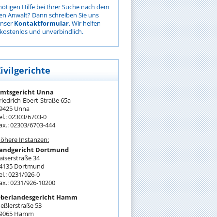
nötigen Hilfe bei Ihrer Suche nach dem
gen Anwalt? Dann schreiben Sie uns
unser
Kontaktformular
. Wir helfen
kostenlos und unverbindlich.
ivilgerichte
mtsgericht Unna
riedrich-Ebert-Straße 65a
9425 Unna
el.: 02303/6703-0
ax.: 02303/6703-444
öhere Instanzen:
andgericht Dortmund
aiserstraße 34
4135 Dortmund
el.: 0231/926-0
ax.: 0231/926-10200
berlandesgericht Hamm
eßlerstraße 53
9065 Hamm