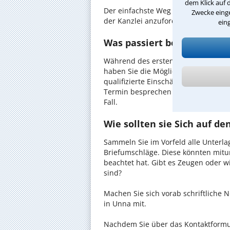
dem Klick auf 
Der einfachste Weg zum Anwalt in U
Zwecke einge
der Kanzlei anzufordern - probieren 
ein
Was passiert beim anwaltl
Während des ersten Gesprächs mit 
haben Sie die Möglichkeit, in Ruhe d
qualifizierte Einschätzung zu Ihrem 
Termin besprechen Sie dann mit Ihr
Fall.
Wie sollten sie Sich auf d
Sammeln Sie im Vorfeld alle Unterlag
Briefumschläge. Diese könnten mitu
beachtet hat. Gibt es Zeugen oder w
sind?
Machen Sie sich vorab schriftliche
in Unna mit.
Nachdem Sie über das Kontaktformul