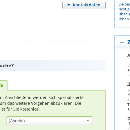
Sie be
Kontaktdaten
richti
über 
Ihnen 
Z
A
F
suche?
5
T
F
H
ge
L
K
rn. Anschließend werden sich spezialisierte
4
um das weitere Vorgehen abzuklären. Die
T
t für Sie kostenlos.
F
O
(Anrede)
H
5