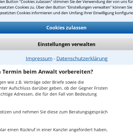
den Button "Cookies zulassen" stimmen Sie der Verwendung der von uns fü
nna ist es, über unser Kontaktformular einen Rückruf
setzten Cookies zu. Über den Button "Einstellungen verwalten" können Sie 
Sie es gleich aus.
gesetzten Cookies informieren und den Umfang Ihrer Einwilligung konfigurie
ichen Erstgespräch in Unna?
Cookies zulassen
Ihrem Rechtsanwalt für Rentenversicherung in Unna
en Sachverhalt zu schildern, sodass Sie eine
Einstellungen verwalten
Fall und Ihren Erfolgsaussichten erhalten. In diesem
em Anwalt auch die weitere Vorgehensweise in Ihrem
Impressum
Datenschutzerklärung
⁃
en Termin beim Anwalt vorbereiten?
en wie z.B. Verträge oder Briefe sowie die
nter Aufschluss darüber geben, ob der Gegner Fristen
ichtige Adressen, die für den Fall von Bedeutung
 Notizen und nehmen Sie diese zum Beratungsgespräch
ar einen Rückruf in einer Kanzlei angefordert haben,