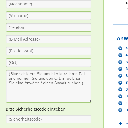
T
F
Anw
A
A
B
B
B
B
B
B
C
Bitte Sicherheitscode eingeben.
D
m