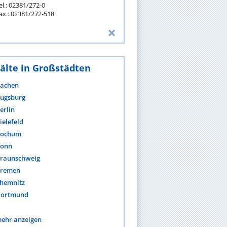
el.: 02381/272-0
ax.: 02381/272-518
älte in Großstädten
achen
ugsburg
erlin
ielefeld
ochum
onn
raunschweig
remen
hemnitz
ortmund
ehr anzeigen