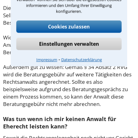
informieren und den Umfang Ihrer Einwilligung
Diese Regelung gilt jedoch nur für Verbraucher. Für
konfigurieren.
Selbstständige oder Freiberufler gilt diese
Beschränkung nicht.
Cookies zulassen
Wichtig daher: Klären Sie die Kostenfrage mit Ihrem
Einstellungen verwalten
Anwalt aus Unterlüß schon zu Beginn der ersten
Beratung.
⁃
Impressum
Datenschutzerklärung
Außerdem gut zu wissen: Gemäß § 34 Absatz 2 RVG
wird die Beratungsgebühr auf weitere Tätigkeiten des
Rechtsanwalts angerechnet. Sollte es also
beispielsweise aufgrund des Beratungsgesprächs zu
einem Prozess kommen, so kann der Anwalt diese
Beratungsgebühr nicht mehr abrechnen.
Was tun wenn ich mir keinen Anwalt für
Eherecht leisten kann?
Soweit die Rechtsangelegenheit noch nicht vor Gericht