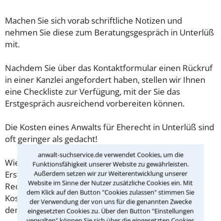
Machen Sie sich vorab schriftliche Notizen und
nehmen Sie diese zum Beratungsgespräch in Unterlüß
mit.
Nachdem Sie über das Kontaktformular einen Rückruf
in einer Kanzlei angefordert haben, stellen wir Ihnen
eine Checkliste zur Verfügung, mit der Sie das
Erstgespräch ausreichend vorbereiten können.
Die Kosten eines Anwalts für Eherecht in Unterlüß sind
oft geringer als gedacht!
anwalt-suchservice.de verwendet Cookies, um die
Wieviel ein Rechtsanwalt in Unterlüß für eine
Funktionsfähigkeit unserer Website zu gewährleisten.
Außerdem setzen wir zur Weiterentwicklung unserer
Erstberatung verlangen darf, ist in §34 des
Website im Sinne der Nutzer zusätzliche Cookies ein. Mit
Rechtsanwaltsvergütungsgesetz (RVG) geregelt. Die
dem Klick auf den Button "Cookies zulassen" stimmen Sie
Kosten für das erste Beratungsgespräch betragen
der Verwendung der von uns für die genannten Zwecke
demnach maximal 190,00 € zzgl. MwSt.
eingesetzten Cookies zu. Über den Button "Einstellungen
verwalten" können Sie sich über die eingesetzten Cookies