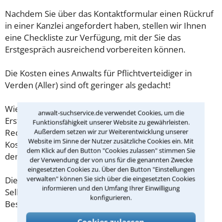
Nachdem Sie über das Kontaktformular einen Rückruf
in einer Kanzlei angefordert haben, stellen wir Ihnen
eine Checkliste zur Verfügung, mit der Sie das
Erstgespräch ausreichend vorbereiten können.
Die Kosten eines Anwalts für Pflichtverteidiger in
Verden (Aller) sind oft geringer als gedacht!
Wieviel ein Rechtsanwalt in Verden (Aller) für eine
anwalt-suchservice.de verwendet Cookies, um die
Erstberatung verlangen darf, ist in §34 des
Funktionsfähigkeit unserer Website zu gewährleisten.
Rechtsanwaltsvergütungsgesetz (RVG) geregelt. Die
Außerdem setzen wir zur Weiterentwicklung unserer
Website im Sinne der Nutzer zusätzliche Cookies ein. Mit
Kosten für das erste Beratungsgespräch betragen
dem Klick auf den Button "Cookies zulassen" stimmen Sie
demnach maximal 190,00 € zzgl. MwSt.
der Verwendung der von uns für die genannten Zwecke
eingesetzten Cookies zu. Über den Button "Einstellungen
verwalten" können Sie sich über die eingesetzten Cookies
Diese Regelung gilt jedoch nur für Verbraucher. Für
informieren und den Umfang Ihrer Einwilligung
Selbstständige oder Freiberufler gilt diese
konfigurieren.
Beschränkung nicht.