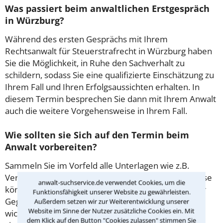
Was passiert beim anwaltlichen Erstgespräch
in Würzburg?
Während des ersten Gesprächs mit Ihrem
Rechtsanwalt für Steuerstrafrecht in Würzburg haben
Sie die Möglichkeit, in Ruhe den Sachverhalt zu
schildern, sodass Sie eine qualifizierte Einschätzung zu
Ihrem Fall und Ihren Erfolgsaussichten erhalten. In
diesem Termin besprechen Sie dann mit Ihrem Anwalt
auch die weitere Vorgehensweise in Ihrem Fall.
Wie sollten sie Sich auf den Termin beim
Anwalt vorbereiten?
Sammeln Sie im Vorfeld alle Unterlagen wie z.B.
Verträge oder Briefe sowie die Briefumschläge. Diese
anwalt-suchservice.de verwendet Cookies, um die
könnten mitunter Aufschluss darüber geben, ob der
Funktionsfähigkeit unserer Website zu gewährleisten.
Gegner Fristen beachtet hat. Gibt es Zeugen oder
Außerdem setzen wir zur Weiterentwicklung unserer
Website im Sinne der Nutzer zusätzliche Cookies ein. Mit
wichtige Adressen, die für den Fall von Bedeutung
dem Klick auf den Button "Cookies zulassen" stimmen Sie