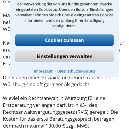
sind?
der Verwendung der von uns für die genannten Zwecke
eingesetzten Cookies zu. Über den Button "Einstellungen
Machen Sie sich vorab schriftliche Notizen und
verwalten" können Sie sich über die eingesetzten Cookies
informieren und den Umfang Ihrer Einwilligung
nehmen Sie diese zum Beratungsgespräch in
konfigurieren.
Würzburg mit.
Cookies zulassen
Nachdem Sie über das Kontaktformular einen Rückruf
in einer Kanzlei angefordert haben, stellen wir Ihnen
Einstellungen verwalten
eine Checkliste zur Verfügung, mit der Sie das
Erstgespräch ausreichend vorbereiten können.
⁃
Impressum
Datenschutzerklärung
Die Kosten eines Anwalts für Steuerstrafrecht in
Würzburg sind oft geringer als gedacht!
Wieviel ein Rechtsanwalt in Würzburg für eine
Erstberatung verlangen darf, ist in §34 des
Rechtsanwaltsvergütungsgesetz (RVG) geregelt. Die
Kosten für das erste Beratungsgespräch betragen
demnach maximal 190,00 € zzgl. MwSt.