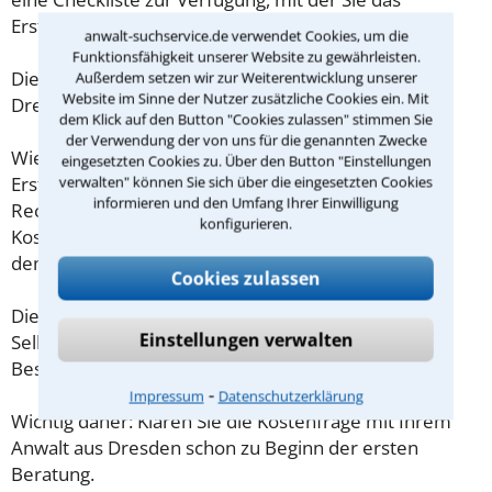
Erstgespräch ausreichend vorbereiten können.
anwalt-suchservice.de verwendet Cookies, um die
Funktionsfähigkeit unserer Website zu gewährleisten.
Die Kosten eines Anwalts für Steuerstrafrecht in
Außerdem setzen wir zur Weiterentwicklung unserer
Website im Sinne der Nutzer zusätzliche Cookies ein. Mit
Dresden sind oft geringer als gedacht!
dem Klick auf den Button "Cookies zulassen" stimmen Sie
der Verwendung der von uns für die genannten Zwecke
Wieviel ein Rechtsanwalt in Dresden für eine
eingesetzten Cookies zu. Über den Button "Einstellungen
verwalten" können Sie sich über die eingesetzten Cookies
Erstberatung verlangen darf, ist in §34 des
informieren und den Umfang Ihrer Einwilligung
Rechtsanwaltsvergütungsgesetz (RVG) geregelt. Die
konfigurieren.
Kosten für das erste Beratungsgespräch betragen
demnach maximal 190,00 € zzgl. MwSt.
Cookies zulassen
Diese Regelung gilt jedoch nur für Verbraucher. Für
Einstellungen verwalten
Selbstständige oder Freiberufler gilt diese
Beschränkung nicht.
⁃
Impressum
Datenschutzerklärung
Wichtig daher: Klären Sie die Kostenfrage mit Ihrem
Anwalt aus Dresden schon zu Beginn der ersten
Beratung.