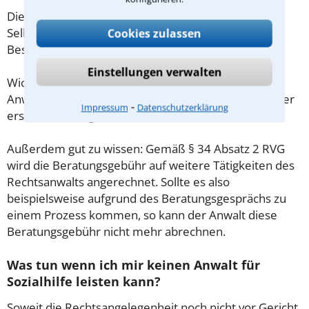
Diese Regelung gilt jedoch nur für Verbraucher. Für
Selbstständige oder Freiberufler gilt diese
Cookies zulassen
Beschränkung nicht.
Einstellungen verwalten
Wichtig daher: Klären Sie die Kostenfrage mit Ihrem
Anwalt aus Zell am Harmersbach schon zu Beginn der
⁃
Impressum
Datenschutzerklärung
ersten Beratung.
Außerdem gut zu wissen: Gemäß § 34 Absatz 2 RVG
wird die Beratungsgebühr auf weitere Tätigkeiten des
Rechtsanwalts angerechnet. Sollte es also
beispielsweise aufgrund des Beratungsgesprächs zu
einem Prozess kommen, so kann der Anwalt diese
Beratungsgebühr nicht mehr abrechnen.
Was tun wenn ich mir keinen Anwalt für
Sozialhilfe leisten kann?
Soweit die Rechtsangelegenheit noch nicht vor Gericht