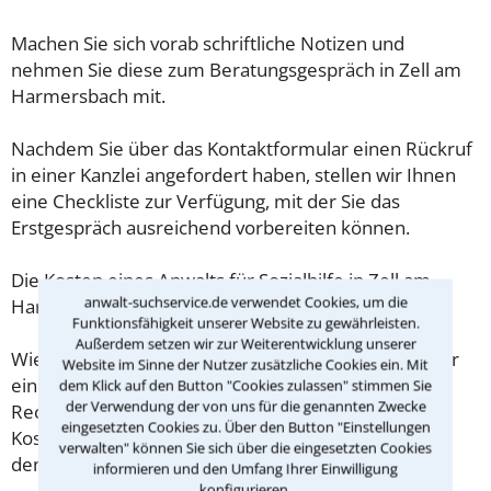
Machen Sie sich vorab schriftliche Notizen und
nehmen Sie diese zum Beratungsgespräch in Zell am
Harmersbach mit.
Nachdem Sie über das Kontaktformular einen Rückruf
in einer Kanzlei angefordert haben, stellen wir Ihnen
eine Checkliste zur Verfügung, mit der Sie das
Erstgespräch ausreichend vorbereiten können.
Die Kosten eines Anwalts für Sozialhilfe in Zell am
anwalt-suchservice.de verwendet Cookies, um die
Harmersbach sind oft geringer als gedacht!
Funktionsfähigkeit unserer Website zu gewährleisten.
Außerdem setzen wir zur Weiterentwicklung unserer
Wieviel ein Rechtsanwalt in Zell am Harmersbach für
Website im Sinne der Nutzer zusätzliche Cookies ein. Mit
eine Erstberatung verlangen darf, ist in §34 des
dem Klick auf den Button "Cookies zulassen" stimmen Sie
der Verwendung der von uns für die genannten Zwecke
Rechtsanwaltsvergütungsgesetz (RVG) geregelt. Die
eingesetzten Cookies zu. Über den Button "Einstellungen
Kosten für das erste Beratungsgespräch betragen
verwalten" können Sie sich über die eingesetzten Cookies
demnach maximal 190,00 € zzgl. MwSt.
informieren und den Umfang Ihrer Einwilligung
konfigurieren.