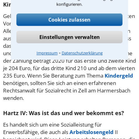
Kindergeld: Wer bekommt es und wie viel?
konfigurieren.
Geld gibt es für Kinder unter 18 und unter bestimmten
Cookies zulassen
Voraussetzungen für bis zu 25-jähige in Ausbildung.
Allerdings wird der Betrag immer nur an eine Person
Einstellungen verwalten
ausgezahlt, etwa an einen Elternteil. Außerdem muss
das Kind vom Elternteil regelmäßig versorgt werden
⁃
und mit diesem im gleichen Haushalt leben. Die Höhe
Impressum
Datenschutzerklärung
der Zahlung beträgt 2020 für das erste und zweite Kind
je 204 Euro, für das dritte Kind 210 und ab dem vierten
235 Euro. Wenn Sie Beratung zum Thema
Kindergeld
benötigen, sollten Sie sich an einen erfahrenen
Rechtsanwalt für Sozialrecht in Zell am Harmersbach
wenden.
Hartz IV: Was ist das und wer bekommt es?
Es handelt sich um eine Sozialleistung für
Erwerbsfähige, die auch als
Arbeitslosengeld
II