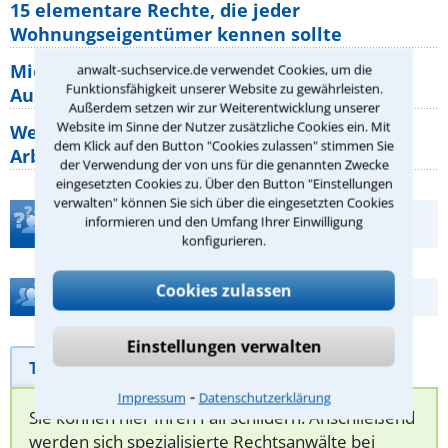
15 elementare Rechte, die jeder
Wohnungseigentümer kennen sollte
Mietpreisbremse 2026: Alle Regeln,
anwalt-suchservice.de verwendet Cookies, um die
Funktionsfähigkeit unserer Website zu gewährleisten.
Ausnahmen und Rechte für Mieter
Außerdem setzen wir zur Weiterentwicklung unserer
Website im Sinne der Nutzer zusätzliche Cookies ein. Mit
Welche Regeln für Teilnahme, Urlaub,
dem Klick auf den Button "Cookies zulassen" stimmen Sie
Arbeitszeit gelten beim
der Verwendung der von uns für die genannten Zwecke
eingesetzten Cookies zu. Über den Button "Einstellungen
verwalten" können Sie sich über die eingesetzten Cookies
Teste Dein Rechtswissen
informieren und den Umfang Ihrer Einwilligung
konfigurieren.
Cookies zulassen
Hilfe bei Ihrer Anwaltsuche?
Einstellungen verwalten
Telefonhilfe
Beratungsanfrage
⁃
Impressum
Datenschutzerklärung
Sie können hier Ihren Fall schildern. Anschließend
werden sich spezialisierte Rechtsanwälte bei